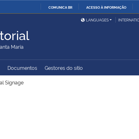
COMUNICA BR
ACESSO À INFORMAÇÃO
Ministério da Defesa
Ministério das Relações
Mini
IR
LANGUAGES
INTERNATI
Exteriores
PARA
orial
O
Ministério da Cidadania
Ministério da Saúde
Mini
CONTEÚDO
anta Maria
Documentos
Gestores do sítio
Ministério do
Controladoria-Geral da
Mini
Desenvolvimento Regional
União
Famí
tal Signage
Hum
Advocacia-Geral da União
Banco Central do Brasil
Plan