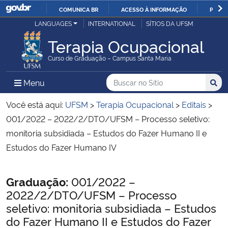
COMUNICA BR
ACESSO À INFORMAÇÃO
PARTI
Casa Civil
LANGUAGES
INTERNATIONAL
SÍTIOS DA UFSM
IR
PARA
Terapia Ocupacional
Ministério da Justiça e Segurança Pública
O
Curso de Graduação – Campus Santa Maria
CONTEÚDO
Ministério da Defesa
Buscar no no Sítio
Busca
Busca:
Menu Principal do Sítio
Menu
Busc
Ministério das Relações Exteriores
Você está aqui:
UFSM
>
Terapia Ocupacional
>
Editais
>
001/2022 – 2022/2/DTO/UFSM – Processo seletivo:
Ministério da Economia
monitoria subsidiada – Estudos do Fazer Humano II e
Estudos do Fazer Humano IV
Ministério da Infraestrutura
Início do conteúdo
Graduação:
001/2022 –
Ministério da Agricultura, Pecuária e Abastecimento
2022/2/DTO/UFSM – Processo
seletivo: monitoria subsidiada – Estudos
Ministério da Educação
do Fazer Humano II e Estudos do Fazer