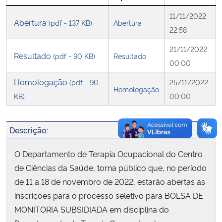
11/11/2022
Abertura
(pdf - 137 KB)
Abertura
Secretaria-Geral
22:58
21/11/2022
Secretaria de Governo
Resultado
(pdf - 90 KB)
Resultado
00:00
Gabinete de Segurança Institucional
Homologação
(pdf - 90
25/11/2022
Homologação
KB)
00:00
Advocacia-Geral da União
Banco Central do Brasil
Descrição:
O Departamento de Terapia Ocupacional do Centro
Planalto
de Ciências da Saúde, torna público que, no período
de 11 a 18 de novembro de 2022, estarão abertas as
inscrições para o processo seletivo para BOLSA DE
MONITORIA SUBSIDIADA em disciplina do