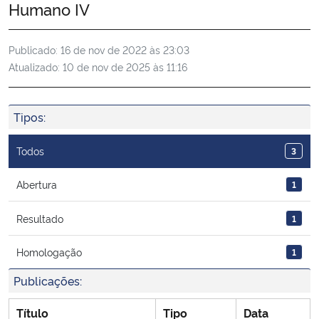
Humano IV
Ministério da Cidadania
Publicado:
16 de nov de 2022 às 23:03
Ministério da Saúde
Atualizado:
10 de nov de 2025 às 11:16
Ministério de Minas e Energia
Tipos:
Ministério da Ciência, Tecnologia, Inovações e Comunicações
Todos
3
Ministério do Meio Ambiente
Abertura
1
Ministério do Turismo
Resultado
1
Ministério do Desenvolvimento Regional
Homologação
1
Controladoria-Geral da União
Publicações:
Título
Tipo
Data
Ministério da Mulher, da Família e dos Direitos Humanos