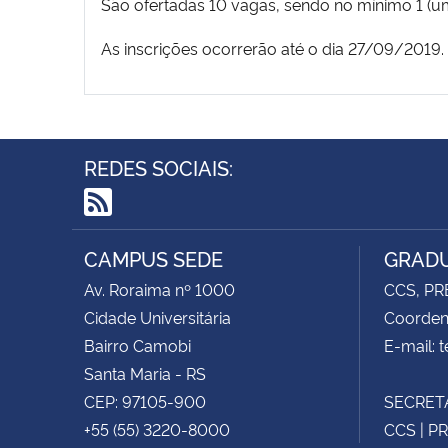
São ofertadas 10 vagas, sendo no mínimo 1 (um
As inscrições ocorrerão até o dia 27/09/2019.
REDES SOCIAIS:
RSS
CAMPUS SEDE
GRADU
Av. Roraima nº 1000
CCS, PR
Cidade Universitária
Coorden
Bairro Camobi
E-mail: 
Santa Maria - RS
CEP: 97105-900
SECRETA
+55 (55) 3220-8000
CCS | P