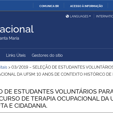
COMUNICA BR
ACESSO À INFORMAÇÃO
Ministério da Defesa
Ministério das Relações
Mini
IR
LANGUAGES
INTERNATI
Exteriores
PARA
acional
O
Ministério da Cidadania
Ministério da Saúde
Mini
CONTEÚDO
anta Maria
Links Úteis
Gestores do sítio
Ministério do
Controladoria-Geral da
Mini
Desenvolvimento Regional
União
Famí
itais
>
03/2019 – SELEÇÃO DE ESTUDANTES VOLUNTÁRIOS
Hum
IONAL DA UFSM: 10 ANOS DE CONTEXTO HISTÓRICO DE R
Advocacia-Geral da União
Banco Central do Brasil
Plan
O DE ESTUDANTES VOLUNTÁRIOS PARA
CURSO DE TERAPIA OCUPACIONAL DA 
TA E CIDADANIA.