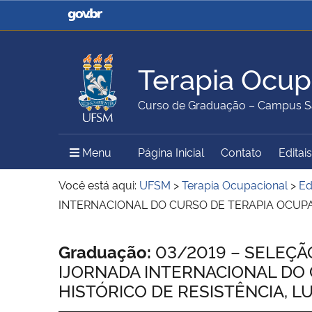
Casa Civil
Ministério da Justiça e
Segurança Pública
Terapia Ocup
Ministério da Agricultura,
Ministério da Educação
Curso de Graduação – Campus S
Pecuária e Abastecimento
Menu Principal do Sítio
Menu
Página Inicial
Contato
Editais
Ministério do Meio Ambiente
Ministério do Turismo
Você está aqui:
UFSM
>
Terapia Ocupacional
>
Ed
INTERNACIONAL DO CURSO DE TERAPIA OCUPAC
Secretaria de Governo
Gabinete de Segurança
Início do conteúdo
Graduação:
03/2019 – SELEÇÃ
Institucional
IJORNADA INTERNACIONAL DO 
HISTÓRICO DE RESISTÊNCIA, LU