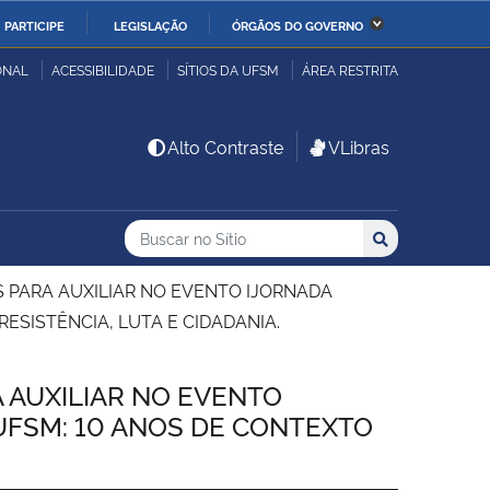
PARTICIPE
LEGISLAÇÃO
ÓRGÃOS DO GOVERNO
stério da Economia
Ministério da Infraestrutura
ONAL
ACESSIBILIDADE
SÍTIOS DA UFSM
ÁREA RESTRITA
stério de Minas e Energia
Ministério da Ciência,
Alto Contraste
VLibras
Tecnologia, Inovações e
Comunicações
Buscar no no Sítio
Busca
Busca:
Buscar
stério da Mulher, da
Secretaria-Geral
lia e dos Direitos
 PARA AUXILIAR NO EVENTO IJORNADA
anos
ESISTÊNCIA, LUTA E CIDADANIA.
alto
 AUXILIAR NO EVENTO
UFSM: 10 ANOS DE CONTEXTO