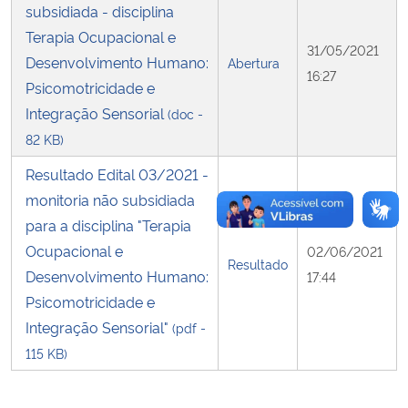
subsidiada - disciplina
Terapia Ocupacional e
Secretaria-Geral
31/05/2021
Desenvolvimento Humano:
Abertura
16:27
Psicomotricidade e
Secretaria de Governo
Integração Sensorial
(doc -
82 KB)
Gabinete de Segurança Institucional
Resultado Edital 03/2021 -
Advocacia-Geral da União
monitoria não subsidiada
para a disciplina "Terapia
Banco Central do Brasil
Ocupacional e
02/06/2021
Resultado
Desenvolvimento Humano:
17:44
Planalto
Psicomotricidade e
Integração Sensorial"
(pdf -
115 KB)