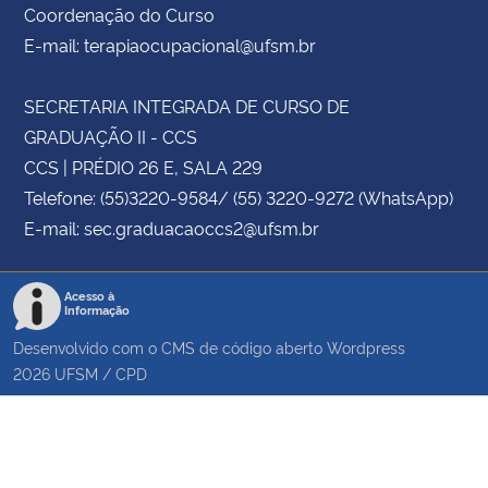
Coordenação do Curso
E-mail: terapiaocupacional@ufsm.br
SECRETARIA INTEGRADA DE CURSO DE
GRADUAÇÃO II - CCS
CCS | PRÉDIO 26 E, SALA 229
Telefone: (55)3220-9584/ (55) 3220-9272 (WhatsApp)
E-mail: sec.graduacaoccs2@ufsm.br
Acesso à
Informação
Desenvolvido com o CMS de código aberto
Wordpress
2026
UFSM
/
CPD