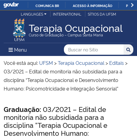
COMUNICA BR
ACESSO À INFORMAÇÃO
PARTI
Casa Civil
LANGUAGES
INTERNATIONAL
SÍTIOS DA UFSM
IR
PARA
Terapia Ocupacional
Ministério da Justiça e Segurança Pública
O
Curso de Graduação – Campus Santa Maria
CONTEÚDO
Ministério da Defesa
Buscar no no Sítio
Busca
Busca:
Menu Principal do Sítio
Menu
Busc
Ministério das Relações Exteriores
Você está aqui:
UFSM
>
Terapia Ocupacional
>
Editais
>
03/2021 – Edital de monitoria não subsidiada para a
Ministério da Economia
disciplina “Terapia Ocupacional e Desenvolvimento
Humano: Psicomotricidade e Integração Sensorial”
Ministério da Infraestrutura
Início do conteúdo
Graduação:
03/2021 – Edital de
Ministério da Agricultura, Pecuária e Abastecimento
monitoria não subsidiada para a
disciplina “Terapia Ocupacional e
Ministério da Educação
Desenvolvimento Humano: