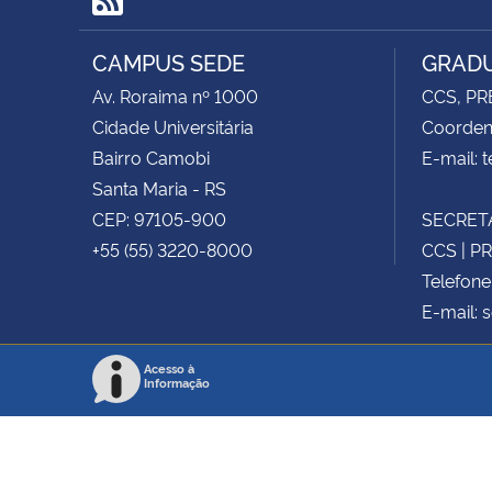
RSS
CAMPUS SEDE
GRADU
Av. Roraima nº 1000
CCS, PR
Cidade Universitária
Coorden
Bairro Camobi
E-mail: 
Santa Maria - RS
CEP: 97105-900
SECRETA
+55 (55) 3220-8000
CCS | P
Telefone
E-mail:
Acesso à
Informação