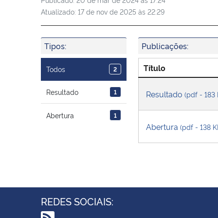
Atualizado:
17 de nov de 2025 às 22:29
Tipos:
Publicações:
Título
Todos
2
Resultado
1
Resultado
(pdf - 183
Abertura
1
Abertura
(pdf - 138 K
REDES SOCIAIS: