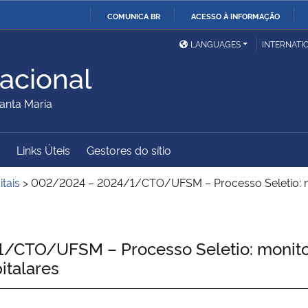
COMUNICA BR
ACESSO À INFORMAÇÃO
Ministério da Defesa
Ministério das Relações
Mini
IR
LANGUAGES
INTERNATI
Exteriores
PARA
acional
O
Ministério da Cidadania
Ministério da Saúde
Mini
CONTEÚDO
anta Maria
Links Úteis
Gestores do sítio
Ministério do
Controladoria-Geral da
Mini
Desenvolvimento Regional
União
Famí
itais
>
002/2024 – 2024/1/CTO/UFSM – Processo Seletio: mo
Hum
Advocacia-Geral da União
Banco Central do Brasil
Plan
CTO/UFSM – Processo Seletio: monitori
italares