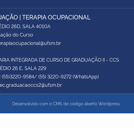
AÇÃO | TERAPIA OCUPACIONAL
ÉDIO 26D, SALA 4010A
ação do Curso
terapiaocupacional@ufsm.br
RIA INTEGRADA DE CURSO DE GRADUAÇÃO II - CCS
RÉDIO 26 E, SALA 229
: (55)3220-9584/ (55) 3220-9272 (WhatsApp)
 sec.graduacaoccs2@ufsm.br
Desenvolvido com o CMS de código aberto
Wordpress