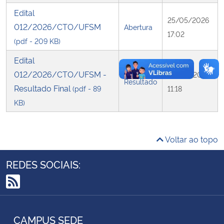
Edital
25/05/2026
Secretaria-Geral
012/2026/CTO/UFSM
Abertura
17:02
(pdf - 209 KB)
Secretaria de Governo
Edital
012/2026/CTO/UFSM -
08/06/2026
Gabinete de Segurança Institucional
Resultado
Resultado Final
(pdf - 89
11:18
KB)
Advocacia-Geral da União
Banco Central do Brasil
Voltar ao topo
Planalto
REDES SOCIAIS:
RSS
CAMPUS SEDE