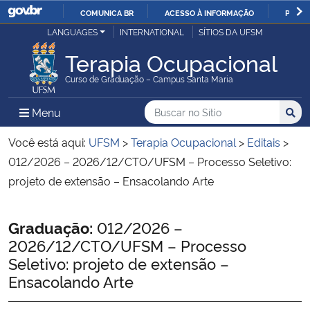
COMUNICA BR
ACESSO À INFORMAÇÃO
PARTI
Casa Civil
LANGUAGES
INTERNATIONAL
SÍTIOS DA UFSM
IR
PARA
Terapia Ocupacional
Ministério da Justiça e Segurança Pública
O
Curso de Graduação – Campus Santa Maria
CONTEÚDO
Ministério da Defesa
Buscar no no Sítio
Busca
Busca:
Menu Principal do Sítio
Menu
Busc
Ministério das Relações Exteriores
Você está aqui:
UFSM
>
Terapia Ocupacional
>
Editais
>
012/2026 – 2026/12/CTO/UFSM – Processo Seletivo:
Ministério da Economia
projeto de extensão – Ensacolando Arte
Ministério da Infraestrutura
Início do conteúdo
Graduação:
012/2026 –
2026/12/CTO/UFSM – Processo
Ministério da Agricultura, Pecuária e Abastecimento
Seletivo: projeto de extensão –
Ensacolando Arte
Ministério da Educação