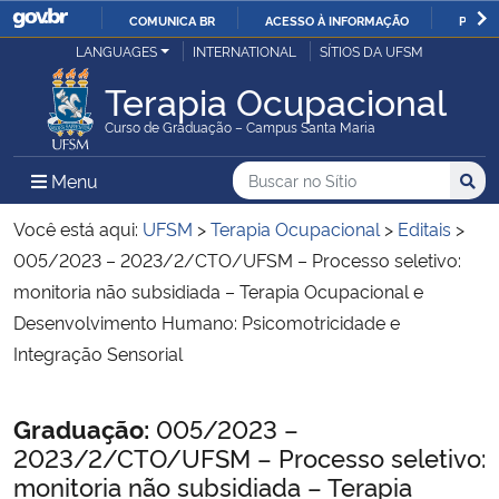
COMUNICA BR
ACESSO À INFORMAÇÃO
PARTI
Casa Civil
LANGUAGES
INTERNATIONAL
SÍTIOS DA UFSM
IR
PARA
Terapia Ocupacional
Ministério da Justiça e Segurança Pública
O
Curso de Graduação – Campus Santa Maria
CONTEÚDO
Ministério da Defesa
Buscar no no Sítio
Busca
Busca:
Menu Principal do Sítio
Menu
Busc
Ministério das Relações Exteriores
Você está aqui:
UFSM
>
Terapia Ocupacional
>
Editais
>
005/2023 – 2023/2/CTO/UFSM – Processo seletivo:
Ministério da Economia
monitoria não subsidiada – Terapia Ocupacional e
Desenvolvimento Humano: Psicomotricidade e
Ministério da Infraestrutura
Integração Sensorial
Ministério da Agricultura, Pecuária e Abastecimento
Início do conteúdo
Graduação:
005/2023 –
2023/2/CTO/UFSM – Processo seletivo:
Ministério da Educação
monitoria não subsidiada – Terapia