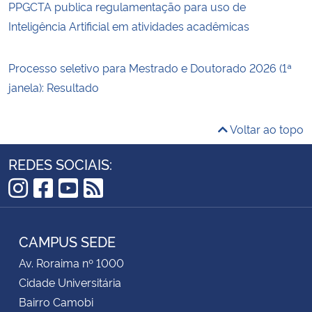
PPGCTA publica regulamentação para uso de
Inteligência Artificial em atividades acadêmicas
Processo seletivo para Mestrado e Doutorado 2026 (1ª
janela): Resultado
Voltar ao topo
REDES SOCIAIS:
Instagram
Facebook
YouTube
RSS
CAMPUS SEDE
Av. Roraima nº 1000
Cidade Universitária
Bairro Camobi