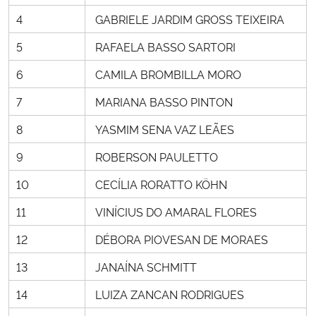
4
GABRIELE JARDIM GROSS TEIXEIRA
Secretaria-Geral
5
RAFAELA BASSO SARTORI
Secretaria de Governo
6
CAMILA BROMBILLA MORO
7
MARIANA BASSO PINTON
Gabinete de Segurança Institucional
8
YASMIM SENA VAZ LEÃES
Advocacia-Geral da União
9
ROBERSON PAULETTO
Banco Central do Brasil
10
CECÍLIA RORATTO KÖHN
11
VINÍCIUS DO AMARAL FLORES
Planalto
12
DÉBORA PIOVESAN DE MORAES
13
JANAÍNA SCHMITT
14
LUIZA ZANCAN RODRIGUES