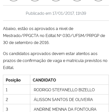
Ministério da Cidadania
Publicado em
17/01/2017, 11h39
Ministério da Saúde
Abaixo, estão os aprovados a nível de
Ministério de Minas e Energia
Mestrado/PPGCTA no Edital Nº 030/UFSM/PRPGP de
30 de setembro de 2016.
Ministério da Ciência, Tecnologia, Inovações e Comunicações
Os candidatos aprovados devem estar atentos aos
Ministério do Meio Ambiente
prazos de confirmação de vaga e matrícula previstos no
Edital.
Ministério do Turismo
Posição
CANDIDATO
Ministério do Desenvolvimento Regional
1
RODRIGO STEFANELLO BIZELLO
Controladoria-Geral da União
2
ÁLISSON SANTOS DE OLIVEIRA
3
ANDRINE MENNA DA FONTOURA
Ministério da Mulher, da Família e dos Direitos Humanos