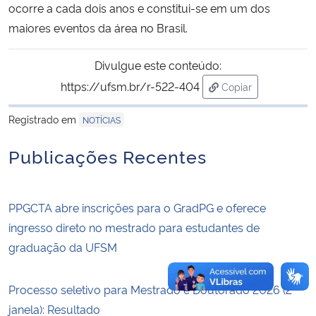
ocorre a cada dois anos e constitui-se em um dos
maiores eventos da área no Brasil.
Secretaria-Geral
Divulgue este conteúdo:
Secretaria de Governo
https://ufsm.br/r-522-404
Copiar
para área de trans
Gabinete de Segurança Institucional
Registrado em
NOTÍCIAS
Advocacia-Geral da União
Publicações Recentes
Banco Central do Brasil
PPGCTA abre inscrições para o GradPG e oferece
Planalto
ingresso direto no mestrado para estudantes de
graduação da UFSM
Processo seletivo para Mestrado e Doutorado 2026 (2ª
janela): Resultado