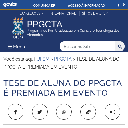
COMUNICA BR
ACESSO À INFORMAÇÃO
PARTI
Casa Civil
LANGUAGES
INTERNATIONAL
SÍTIOS DA UFSM
IR
PPGCTA
PARA
Ministério da Justiça e Segurança Pública
O
Programa de Pós-Graduação em Ciência e Tecnologia dos
Alimentos
CONTEÚDO
Ministério da Defesa
Buscar no no Sítio
Busca
Busca:
Menu Principal do Sítio
Menu
Busc
Ministério das Relações Exteriores
Você está aqui:
UFSM
>
PPGCTA
>
TESE DE ALUNA DO
PPGCTA É PREMIADA EM EVENTO
Ministério da Economia
TESE DE ALUNA DO PPGCTA
Início do conteúdo
Ministério da Infraestrutura
É PREMIADA EM EVENTO
Ministério da Agricultura, Pecuária e Abastecimento
Copiar para área 
Ministério da Educação