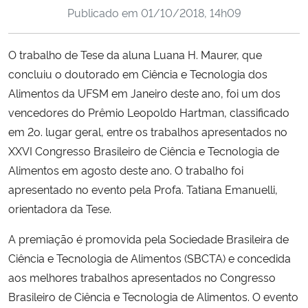
Publicado em
01/10/2018, 14h09
Ministério da Cidadania
Ministério da Saúde
O trabalho de Tese da aluna Luana H. Maurer, que
concluiu o doutorado em Ciência e Tecnologia dos
Ministério de Minas e Energia
Alimentos da UFSM em Janeiro deste ano, foi um dos
vencedores do Prêmio Leopoldo Hartman, classificado
Ministério da Ciência, Tecnologia, Inovações e Comunicações
em 2o. lugar geral, entre os trabalhos apresentados no
XXVI Congresso Brasileiro de Ciência e Tecnologia de
Ministério do Meio Ambiente
Alimentos em agosto deste ano. O trabalho foi
apresentado no evento pela Profa. Tatiana Emanuelli,
Ministério do Turismo
orientadora da Tese.
Ministério do Desenvolvimento Regional
A premiação é promovida pela Sociedade Brasileira de
Ciência e Tecnologia de Alimentos (SBCTA) e concedida
Controladoria-Geral da União
aos melhores trabalhos apresentados no Congresso
Brasileiro de Ciência e Tecnologia de Alimentos. O evento
Ministério da Mulher, da Família e dos Direitos Humanos