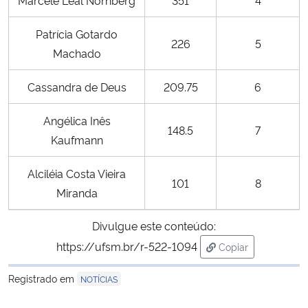
Secretaria-Geral
Patrícia Gotardo
226
5
Machado
Secretaria de Governo
Cassandra de Deus
209.75
6
Gabinete de Segurança Institucional
Angélica Inês
148.5
7
Kaufmann
Advocacia-Geral da União
Alciléia Costa Vieira
Banco Central do Brasil
101
8
Miranda
Planalto
Divulgue este conteúdo:
https://ufsm.br/r-522-1094
Copiar
para área de tran
Registrado em
NOTÍCIAS