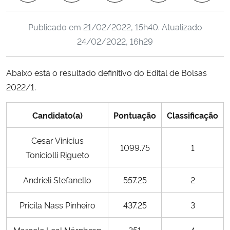
Ministério da Cidadania
Publicado em
21/02/2022, 15h40
. Atualizado
Ministério da Saúde
24/02/2022, 16h29
Ministério de Minas e Energia
Abaixo está o resultado definitivo do Edital de Bolsas
2022/1.
Ministério da Ciência, Tecnologia, Inovações e Comunicações
Candidato(a)
Pontuação
Classificação
Ministério do Meio Ambiente
Cesar Vinicius
Ministério do Turismo
1099.75
1
Toniciolli Rigueto
Ministério do Desenvolvimento Regional
Andrieli Stefanello
557.25
2
Controladoria-Geral da União
Pricila Nass Pinheiro
437.25
3
Ministério da Mulher, da Família e dos Direitos Humanos
Marcele Leal Nörnberg
351
4