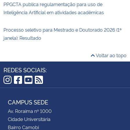
PPGCTA publica regulamentação para uso de
Inteligência Artificial em atividades acadêmicas
Processo seletivo para Mestrado e Doutorado 2026 (1ª
janela): Resultado
Voltar ao topo
REDES SOCIAIS:
Instagram
Facebook
YouTube
RSS
CAMPUS SEDE
Av. Roraima nº 1000
Cidade Universitária
Bairro Camobi