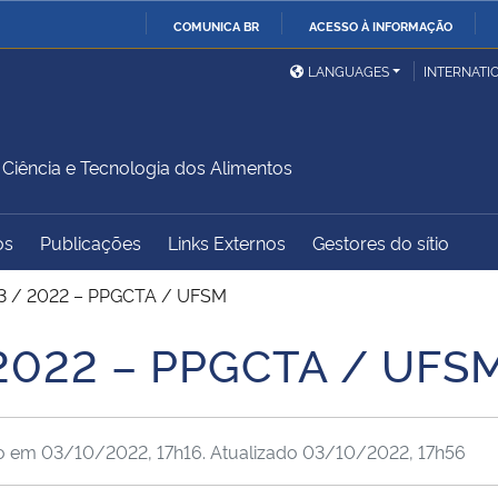
COMUNICA BR
ACESSO À INFORMAÇÃO
Ministério da Defesa
Ministério das Relações
Mini
IR
LANGUAGES
INTERNATI
Exteriores
PARA
O
Ministério da Cidadania
Ministério da Saúde
Mini
CONTEÚDO
iência e Tecnologia dos Alimentos
os
Publicações
Links Externos
Gestores do sítio
Ministério do
Controladoria-Geral da
Mini
Desenvolvimento Regional
União
Famí
3 / 2022 – PPGCTA / UFSM
Hum
 2022 – PPGCTA / UFS
Advocacia-Geral da União
Banco Central do Brasil
Plan
do em
03/10/2022, 17h16
. Atualizado
03/10/2022, 17h56