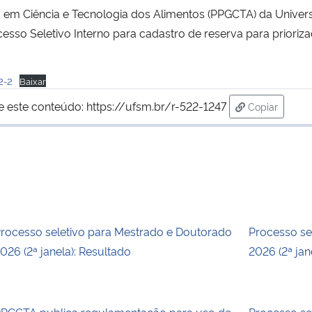
 Ciência e Tecnologia dos Alimentos (PPGCTA) da Universi
ocesso Seletivo Interno para cadastro de reserva para priori
2-2
Baixar
e este conteúdo:
https://ufsm.br/r-522-1247
Copiar
para área de
rocesso seletivo para Mestrado e Doutorado
Processo se
026 (2ª janela): Resultado
2026 (2ª ja
PGCTA publica regulamentação para uso de
Processo se