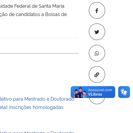
dade Federal de Santa Maria
zação de candidatos a Bolsas de
 transferência
Copiar para áre
letivo para Mestrado e Doutorado
nela): Inscrições homologadas
letivo para Mestrado e Doutorado