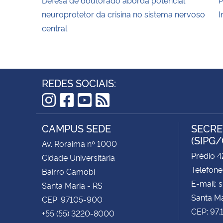
neuroprotetor da crisina no sistema nervoso
I
central
REDES SOCIAIS:
Instagram
Facebook
YouTube
RSS
CAMPUS SEDE
SECRE
(SIPG
Av. Roraima nº 1000
Prédio 4
Cidade Universitária
Telefone
Bairro Camobi
E-mail: 
Santa Maria - RS
Santa Ma
CEP: 97105-900
CEP: 97
+55 (55) 3220-8000