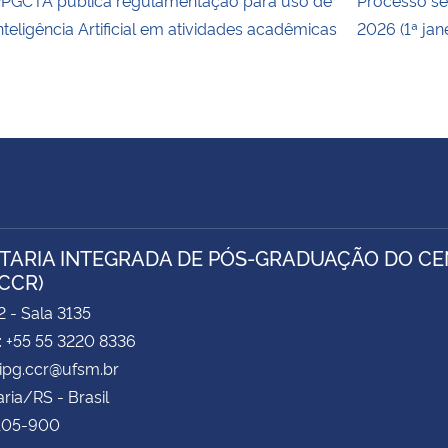
nteligência Artificial em atividades acadêmicas
2026 (1ª jan
TARIA INTEGRADA DE PÓS-GRADUAÇÃO DO CEN
/CCR)
2 - Sala 3135
: +55 55 3220 8336
sipg.ccr@ufsm.br
ria/RS - Brasil
.105-900