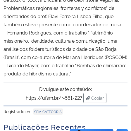
Problemáticas regionales: fronteras y conflictos” de
Secretaria-Geral
orientandos do prof. Flavi Ferreira Lisboa Filho, que
também esteve presente como coordenador de mesa:
Secretaria de Governo
– Fernando Rodrigues, com o trabalho “Patrimônio
missioneiro, identidade, cultura e comunicação: uma
Gabinete de Segurança Institucional
análise dos folders turísticos da cidade de São Borja
(Brasil)”, com co-autoria de Mariana Henriques (POSCOM)
Advocacia-Geral da União
– Ricardo Mayer, com o trabalho “Bombas de chimarrão:
produto de hibridismo cultural”.
Banco Central do Brasil
Divulgue este conteúdo:
Planalto
https://ufsm.br/r-561-227
Copiar
para área de trans
Registrado em
SEM CATEGORIA
Publicações Recentes