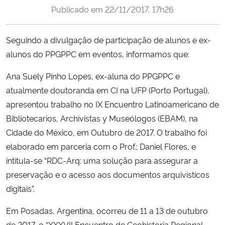
Publicado em
22/11/2017, 17h26
Ministério da Cidadania
Ministério da Saúde
Seguindo a divulgação de participação de alunos e ex-
alunos do PPGPPC em eventos, informamos que:
Ministério de Minas e Energia
Ana Suely Pinho Lopes, ex-aluna do PPGPPC e
Ministério da Ciência, Tecnologia, Inovações e Comunicações
atualmente doutoranda em CI na UFP (Porto Portugal),
apresentou trabalho no IX Encuentro Latinoamericano de
Ministério do Meio Ambiente
Bibliotecarios, Archivistas y Museólogos (EBAM), na
Cidade do México, em Outubro de 2017. O trabalho foi
Ministério do Turismo
elaborado em parceria com o Prof.; Daniel Flores, e
intitula-se “RDC-Arq: uma s
olução para assegurar a
Ministério do Desenvolvimento Regional
preservação e o acesso aos documentos arquivísticos
digitais”.
Controladoria-Geral da União
Em Posadas, Argentina, ocorreu de 11 a 13 de outubro
Ministério da Mulher, da Família e dos Direitos Humanos
de 2017, o “XXXVII Encuentro de Geohistoria Regional.