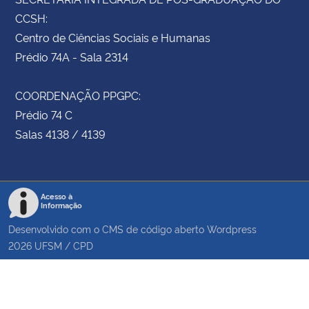
CCSH:
Centro de Ciências Sociais e Humanas
Prédio 74A - Sala 2314
COORDENAÇÃO PPGPC:
Prédio 74 C
Salas 4138 / 4139
Acesso à
Informação
Desenvolvido com o CMS de código aberto
Wordpress
2026
UFSM
/
CPD