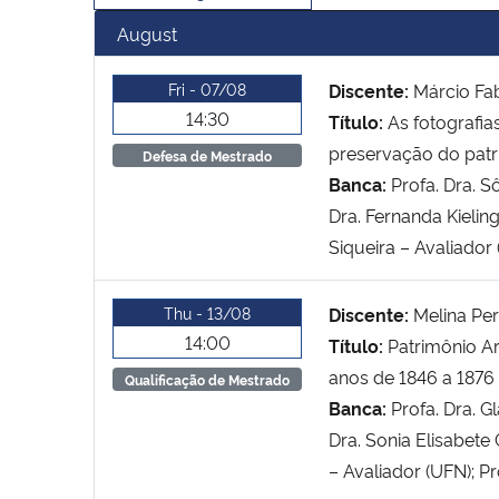
August
Fri - 07/08
Discente:
Márcio Fab
14:30
Título:
As fotografi
preservação do patr
Defesa de Mestrado
Banca:
Profa. Dra. S
Dra. Fernanda Kielin
Siqueira – Avaliador
Thu - 13/08
Discente:
Melina Per
14:00
Título:
Patrimônio Ar
anos de 1846 a 1876
Qualificação de Mestrado
Banca:
Profa. Dra. 
Dra. Sonia Elisabete
– Avaliador (UFN); Pr