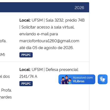
2026
Local:
UFSM | Sala 3232, prédio 74B
| Solicitar acesso à sala virtual,
enviando e-mail para
ofa.
marciofontoura1260@gmail.com
até dia 05 de agosto de 2026.
SM)
PPGPC
Local:
UFSM | Defesa presencial:
el dos
2141/74 A
PPGPC
 Profa.
rnardes