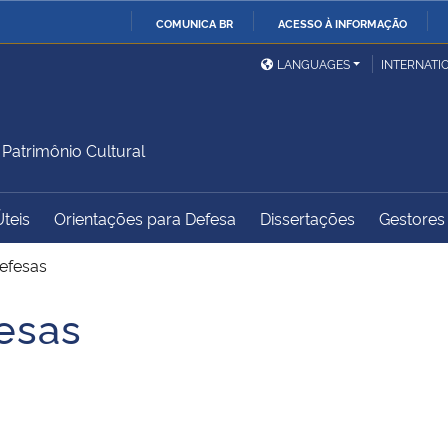
COMUNICA BR
ACESSO À INFORMAÇÃO
Ministério da Defesa
Ministério das Relações
Mini
IR
LANGUAGES
INTERNATI
Exteriores
PARA
O
Ministério da Cidadania
Ministério da Saúde
Mini
CONTEÚDO
atrimônio Cultural
Úteis
Orientações para Defesa
Dissertações
Gestores 
Ministério do
Controladoria-Geral da
Mini
Desenvolvimento Regional
União
Famí
efesas
Hum
esas
Advocacia-Geral da União
Banco Central do Brasil
Plan