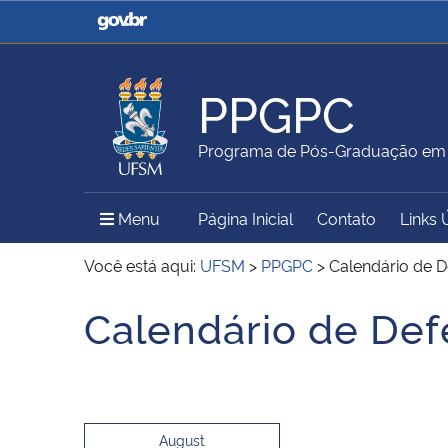
Casa Civil
Ministério da Justiça e
Segurança Pública
PPGPC
Ministério da Agricultura,
Ministério da Educação
Programa de Pós-Graduação em P
Pecuária e Abastecimento
Menu Principal do Sítio
Menu
Página Inicial
Contato
Links 
Ministério do Meio Ambiente
Ministério do Turismo
Você está aqui:
UFSM
>
PPGPC
>
Calendário de D
Calendário de Def
Início do conteúdo
Secretaria de Governo
Gabinete de Segurança
Institucional
August