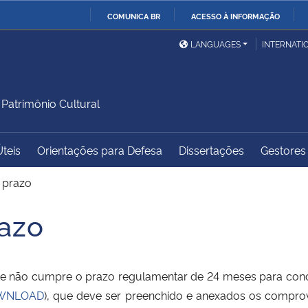
COMUNICA BR
ACESSO À INFORMAÇÃO
Ministério da Defesa
Ministério das Relações
Mini
IR
LANGUAGES
INTERNATI
Exteriores
PARA
O
Ministério da Cidadania
Ministério da Saúde
Mini
CONTEÚDO
atrimônio Cultural
Úteis
Orientações para Defesa
Dissertações
Gestores 
Ministério do
Controladoria-Geral da
Mini
Desenvolvimento Regional
União
Famí
 prazo
Hum
azo
Advocacia-Geral da União
Banco Central do Brasil
Plan
o cumpre o prazo regulamentar de 24 meses para conclus
WNLOAD
), que deve ser preenchido e anexados os comprov