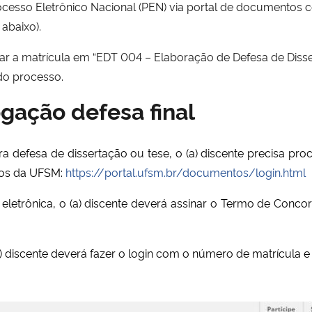
rocesso Eletrônico Nacional (PEN) via portal de documentos 
 abaixo).
 matrícula em “EDT 004 – Elaboração de Defesa de Disser
do processo.
ogação defesa final
fesa de dissertação ou tese, o (a) discente precisa pro
tos da UFSM:
https://portal.ufsm.br/documentos/login.html
trônica, o (a) discente deverá assinar o Termo de Concord
cente deverá fazer o login com o número de matrícula e s