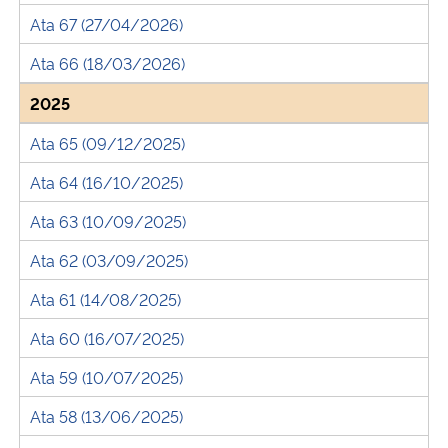
Ministério da Cidadania
Ata 67 (27/04/2026)
Ata 66 (18/03/2026)
Ministério da Saúde
2025
Ministério de Minas e Energia
Ata 65 (09/12/2025)
Ministério da Ciência, Tecnologia, Inovações e Comunicações
Ata 64 (16/10/2025)
Ata 63 (10/09/2025)
Ministério do Meio Ambiente
Ata 62 (03/09/2025)
Ministério do Turismo
Ata 61 (14/08/2025)
Ministério do Desenvolvimento Regional
Ata 60 (16/07/2025)
Ata 59 (10/07/2025)
Controladoria-Geral da União
Ata 58 (13/06/2025)
Ministério da Mulher, da Família e dos Direitos Humanos