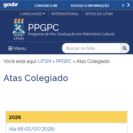
COMUNICA BR
ACESSO À INFORMAÇÃO
PARTI
Casa Civil
LANGUAGES
INTERNATIONAL
SÍTIOS DA UFSM
IR
PARA
PPGPC
Ministério da Justiça e Segurança Pública
O
Programa de Pós-Graduação em Patrimônio Cultural
CONTEÚDO
Ministério da Defesa
Buscar no no Sítio
Busca
Busca:
Menu Principal do Sítio
Menu
Busc
Ministério das Relações Exteriores
Você está aqui:
UFSM
>
PPGPC
>
Atas Colegiado
Atas Colegiado
Ministério da Economia
Início do conteúdo
Ministério da Infraestrutura
Ministério da Agricultura, Pecuária e Abastecimento
2026
Ministério da Educação
Ata 68 (01/07/2026)