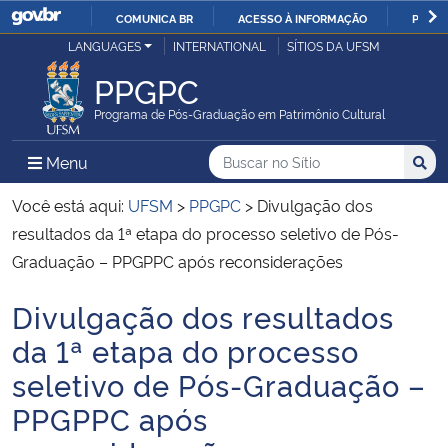
COMUNICA BR
ACESSO À INFORMAÇÃO
PARTI
Casa Civil
LANGUAGES
INTERNATIONAL
SÍTIOS DA UFSM
IR
PARA
PPGPC
Ministério da Justiça e Segurança Pública
O
Programa de Pós-Graduação em Patrimônio Cultural
CONTEÚDO
Ministério da Defesa
Buscar no no Sítio
Busca
Busca:
Menu Principal do Sítio
Menu
Busc
Ministério das Relações Exteriores
Você está aqui:
UFSM
>
PPGPC
>
Divulgação dos
resultados da 1ª etapa do processo seletivo de Pós-
Ministério da Economia
Graduação – PPGPPC após reconsiderações
Divulgação dos resultados
Ministério da Infraestrutura
Início do conteúdo
da 1ª etapa do processo
Ministério da Agricultura, Pecuária e Abastecimento
seletivo de Pós-Graduação –
PPGPPC após
Ministério da Educação