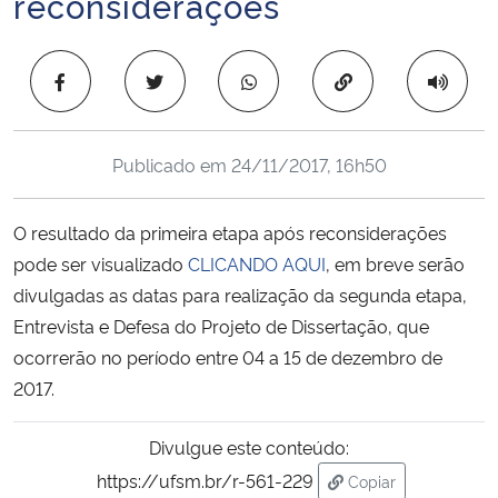
reconsiderações
Ministério da Cidadania
Copiar para área 
Ministério da Saúde
Ministério de Minas e Energia
Publicado em
24/11/2017, 16h50
Ministério da Ciência, Tecnologia, Inovações e Comunicações
O resultado da primeira etapa após reconsiderações
Ministério do Meio Ambiente
pode ser visualizado
CLICANDO AQUI
, em breve serão
divulgadas as datas para realização da segunda etapa,
Ministério do Turismo
Entrevista e Defesa do Projeto de Dissertação, que
ocorrerão no período entre 04 a 15 de dezembro de
Ministério do Desenvolvimento Regional
2017.
Controladoria-Geral da União
Divulgue este conteúdo:
https://ufsm.br/r-561-229
Copiar
Ministério da Mulher, da Família e dos Direitos Humanos