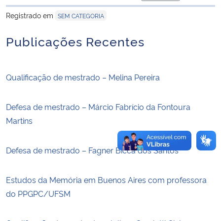
para área de trans
Registrado em
SEM CATEGORIA
Secretaria-Geral
Publicações Recentes
Secretaria de Governo
Gabinete de Segurança Institucional
Qualificação de mestrado – Melina Pereira
Advocacia-Geral da União
Defesa de mestrado – Márcio Fabrício da Fontoura
Martins
Banco Central do Brasil
Defesa de mestrado – Fagner Bicca dos Santos
Planalto
Estudos da Memória em Buenos Aires com professora
do PPGPC/UFSM