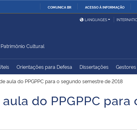
COMUNICA BR
ACESSO À INFORMAÇÃO
Ministério da Defesa
Ministério das Relações
Mini
IR
LANGUAGES
INTERNATI
Exteriores
PARA
O
Ministério da Cidadania
Ministério da Saúde
Mini
CONTEÚDO
atrimônio Cultural
Úteis
Orientações para Defesa
Dissertações
Gestores 
Ministério do
Controladoria-Geral da
Mini
Desenvolvimento Regional
União
Famí
 de aula do PPGPPC para o segundo semestre de 2018
Hum
e aula do PPGPPC para
Advocacia-Geral da União
Banco Central do Brasil
Plan