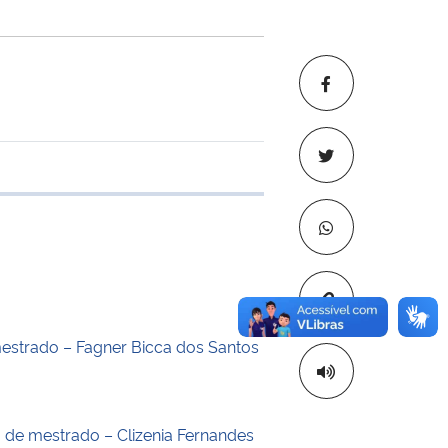
 transferência
Copiar para áre
estrado – Fagner Bicca dos Santos
o de mestrado – Clizenia Fernandes