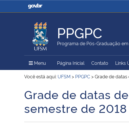
Casa Civil
Ministério da Justiça e
Segurança Pública
PPGPC
Ministério da Agricultura,
Ministério da Educação
Programa de Pós-Graduação em P
Pecuária e Abastecimento
Menu Principal do Sítio
Menu
Página Inicial
Contato
Links 
Ministério do Meio Ambiente
Ministério do Turismo
Você está aqui:
UFSM
>
PPGPC
>
Grade de datas
Grade de datas d
Início do conteúdo
Secretaria de Governo
Gabinete de Segurança
semestre de 2018
Institucional