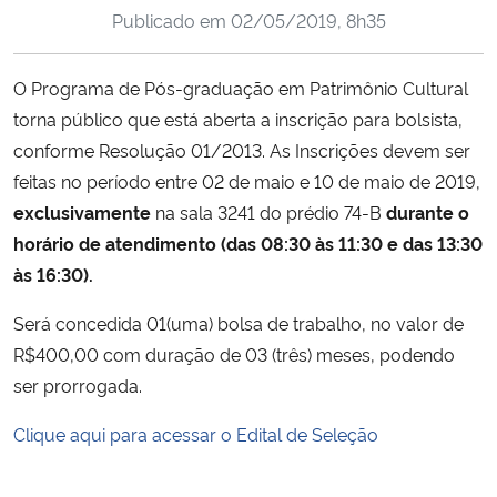
Publicado em
02/05/2019, 8h35
Ministério da Cidadania
Ministério da Saúde
O Programa de Pós-graduação em Patrimônio Cultural
torna público que está aberta a inscrição para bolsista,
Ministério de Minas e Energia
conforme Resolução 01/2013. As Inscrições devem ser
feitas no período entre 02 de maio e 10 de maio de 2019,
Ministério da Ciência, Tecnologia, Inovações e Comunicações
exclusivamente
na sala 3241 do prédio 74-B
durante o
horário de atendimento (das 08:30 às 11:30 e das 13:30
Ministério do Meio Ambiente
às 16:30).
Ministério do Turismo
Será concedida 01(uma) bolsa de trabalho, no valor de
R$400,00 com duração de 03 (três) meses, podendo
Ministério do Desenvolvimento Regional
ser prorrogada.
Controladoria-Geral da União
Clique aqui para acessar o Edital de Seleção
Ministério da Mulher, da Família e dos Direitos Humanos