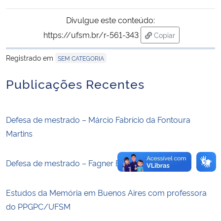
Divulgue este conteúdo:
Secretaria-Geral
https://ufsm.br/r-561-343
Copiar
para área de trans
Secretaria de Governo
Registrado em
SEM CATEGORIA
Gabinete de Segurança Institucional
Publicações Recentes
Advocacia-Geral da União
Defesa de mestrado – Márcio Fabrício da Fontoura
Banco Central do Brasil
Martins
Planalto
Defesa de mestrado – Fagner Bicca dos Santos
Estudos da Memória em Buenos Aires com professora
do PPGPC/UFSM