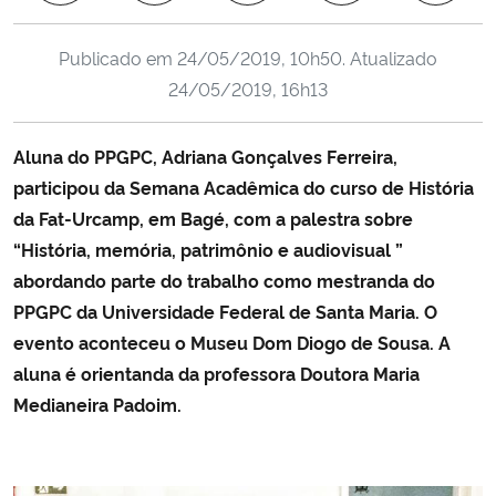
Ministério da Cidadania
Publicado em
24/05/2019, 10h50
. Atualizado
Ministério da Saúde
24/05/2019, 16h13
Ministério de Minas e Energia
Aluna do PPGPC, Adriana Gonçalves Ferreira,
participou da Semana Acadêmica do curso de História
Ministério da Ciência, Tecnologia, Inovações e Comunicações
da Fat-Urcamp, em Bagé, com a palestra sobre
“História, memória, patrimônio e audiovisual ”
Ministério do Meio Ambiente
abordando parte do trabalho como mestranda do
PPGPC da Universidade Federal de Santa Maria. O
Ministério do Turismo
evento aconteceu o Museu Dom Diogo de Sousa. A
aluna é orientanda da professora Doutora Maria
Ministério do Desenvolvimento Regional
Medianeira Padoim.
Controladoria-Geral da União
Ministério da Mulher, da Família e dos Direitos Humanos