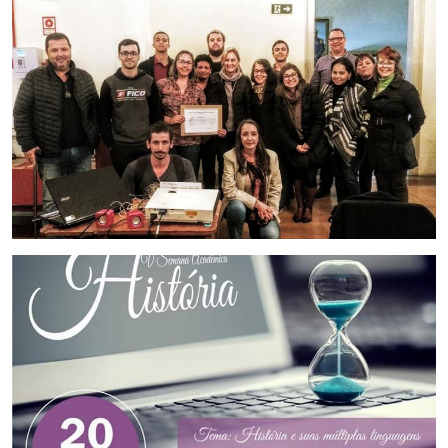
Secretaria-Geral
Secretaria de Governo
Gabinete de Segurança Institucional
Advocacia-Geral da União
Banco Central do Brasil
Planalto