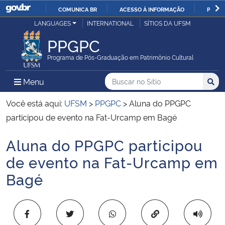
COMUNICA BR
ACESSO À INFORMAÇÃO
PARTI
Casa Civil
LANGUAGES
INTERNATIONAL
SÍTIOS DA UFSM
IR
PARA
PPGPC
Ministério da Justiça e Segurança Pública
O
Programa de Pós-Graduação em Patrimônio Cultural
CONTEÚDO
Ministério da Defesa
Buscar no no Sítio
Busca
Busca:
Menu Principal do Sítio
Menu
Busc
Ministério das Relações Exteriores
Você está aqui:
UFSM
>
PPGPC
>
Aluna do PPGPC
participou de evento na Fat-Urcamp em Bagé
Ministério da Economia
Aluna do PPGPC participou
Início do conteúdo
Ministério da Infraestrutura
de evento na Fat-Urcamp em
Bagé
Ministério da Agricultura, Pecuária e Abastecimento
Ministério da Educação
Copiar para área 