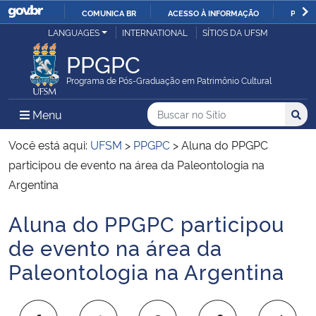
COMUNICA BR
ACESSO À INFORMAÇÃO
PARTI
Casa Civil
LANGUAGES
INTERNATIONAL
SÍTIOS DA UFSM
IR
PARA
PPGPC
Ministério da Justiça e Segurança Pública
O
Programa de Pós-Graduação em Patrimônio Cultural
CONTEÚDO
Ministério da Defesa
Buscar no no Sítio
Busca
Busca:
Menu Principal do Sítio
Menu
Busc
Ministério das Relações Exteriores
Você está aqui:
UFSM
>
PPGPC
>
Aluna do PPGPC
participou de evento na área da Paleontologia na
Ministério da Economia
Argentina
Aluna do PPGPC participou
Ministério da Infraestrutura
Início do conteúdo
de evento na área da
Ministério da Agricultura, Pecuária e Abastecimento
Paleontologia na Argentina
Ministério da Educação