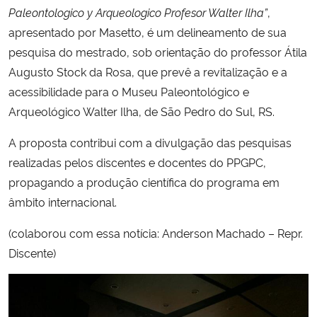
Paleontologico y Arqueologico Profesor Walter Ilha”
,
apresentado por Masetto, é um delineamento de sua
Secretaria-Geral
pesquisa do mestrado, sob orientação do professor Átila
Augusto Stock da Rosa, que prevê a revitalização e a
Secretaria de Governo
acessibilidade para o Museu Paleontológico e
Gabinete de Segurança Institucional
Arqueológico Walter Ilha, de São Pedro do Sul, RS.
A proposta contribui com a divulgação das pesquisas
Advocacia-Geral da União
realizadas pelos discentes e docentes do PPGPC,
propagando a produção científica do programa em
Banco Central do Brasil
âmbito internacional.
Planalto
(colaborou com essa notícia: Anderson Machado – Repr.
Discente)