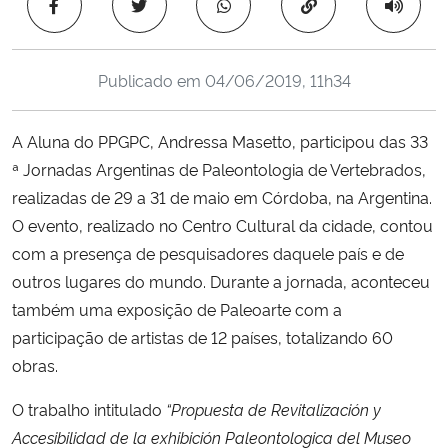
Copiar para área 
Ministério da Cidadania
Ministério da Saúde
Publicado em
04/06/2019, 11h34
Ministério de Minas e Energia
A Aluna do PPGPC, Andressa Masetto, participou das 33
ª Jornadas Argentinas de Paleontologia de Vertebrados,
Ministério da Ciência, Tecnologia, Inovações e Comunicações
realizadas de 29 a 31 de maio em Córdoba, na Argentina.
O evento, realizado no Centro Cultural da cidade, contou
Ministério do Meio Ambiente
com a presença de pesquisadores daquele país e de
outros lugares do mundo. Durante a jornada, aconteceu
Ministério do Turismo
também uma exposição de Paleoarte com a
participação de artistas de 12 países, totalizando 60
Ministério do Desenvolvimento Regional
obras.
Controladoria-Geral da União
O trabalho intitulado
“Propuesta de Revitalización y
Accesibilidad de la exhibición Paleontologica del Museo
Ministério da Mulher, da Família e dos Direitos Humanos