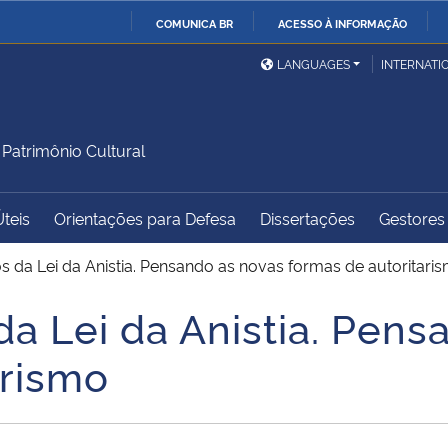
COMUNICA BR
ACESSO À INFORMAÇÃO
Ministério da Defesa
Ministério das Relações
Mini
IR
LANGUAGES
INTERNATI
Exteriores
PARA
O
Ministério da Cidadania
Ministério da Saúde
Mini
CONTEÚDO
atrimônio Cultural
Úteis
Orientações para Defesa
Dissertações
Gestores 
Ministério do
Controladoria-Geral da
Mini
Desenvolvimento Regional
União
Famí
os da Lei da Anistia. Pensando as novas formas de autoritari
Hum
da Lei da Anistia. Pen
Advocacia-Geral da União
Banco Central do Brasil
Plan
arismo