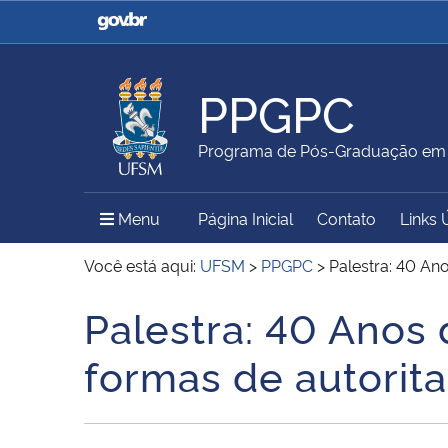
Casa Civil
Ministério da Justiça e
Segurança Pública
PPGPC
Ministério da Agricultura,
Ministério da Educação
Programa de Pós-Graduação em P
Pecuária e Abastecimento
Menu Principal do Sítio
Menu
Página Inicial
Contato
Links 
Ministério do Meio Ambiente
Ministério do Turismo
Você está aqui:
UFSM
>
PPGPC
>
Palestra: 40 An
Palestra: 40 Anos 
Início do conteúdo
Secretaria de Governo
Gabinete de Segurança
formas de autorit
Institucional