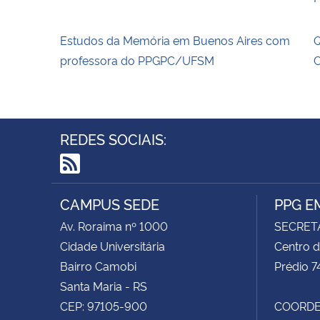
Estudos da Memória em Buenos Aires com
Q
professora do PPGPC/UFSM
C
REDES SOCIAIS:
RSS
CAMPUS SEDE
PPG E
Av. Roraima nº 1000
SECRET
Cidade Universitária
Centro d
Bairro Camobi
Prédio 7
Santa Maria - RS
CEP: 97105-900
COORDE