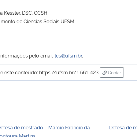
dia Kessler. DSC. CCSH.
tamento de Ciencias Sociais UFSM
s informações pelo email:
lcs@ufsm.br
.
e este conteúdo:
https://ufsm.br/r-561-423
Copiar
para área de
efesa de mestrado – Márcio Fabrício da
Defesa de m
ontoura Martins