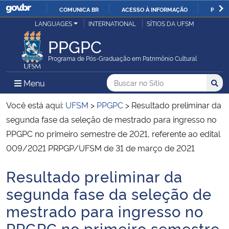
COMUNICA BR
ACESSO À INFORMAÇÃO
PARTI
Casa Civil
LANGUAGES
INTERNATIONAL
SÍTIOS DA UFSM
IR
PARA
PPGPC
Ministério da Justiça e Segurança Pública
O
Programa de Pós-Graduação em Patrimônio Cultural
CONTEÚDO
Ministério da Defesa
Buscar no no Sítio
Busca
Busca:
Menu Principal do Sítio
Menu
Busc
Ministério das Relações Exteriores
Você está aqui:
UFSM
>
PPGPC
>
Resultado preliminar da
segunda fase da seleção de mestrado para ingresso no
Ministério da Economia
PPGPC no primeiro semestre de 2021, referente ao edital
009/2021 PRPGP/UFSM de 31 de março de 2021
Ministério da Infraestrutura
Resultado preliminar da
Início do conteúdo
Ministério da Agricultura, Pecuária e Abastecimento
segunda fase da seleção de
mestrado para ingresso no
Ministério da Educação
PPGPC no primeiro semestre