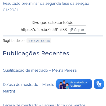
Resultado preliminar da segunda fase da seleção
01/2021
Secretaria-Geral
Divulgue este conteúdo:
Secretaria de Governo
https://ufsm.br/r-561-533
Copiar
para área de trans
Gabinete de Segurança Institucional
Registrado em
SEM CATEGORIA
Advocacia-Geral da União
Publicações Recentes
Banco Central do Brasil
Qualificação de mestrado – Melina Pereira
Planalto
Defesa de mestrado – Márcio Fabrício da Fontoura
Martins
Defesa de mestrado – Fagner Bicca dos Santos