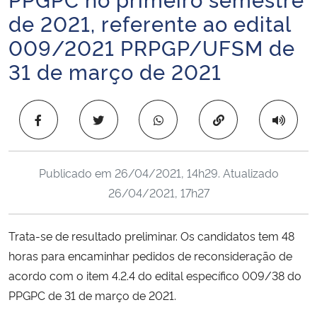
Ministério da Cidadania
de 2021, referente ao edital
009/2021 PRPGP/UFSM de
Ministério da Saúde
31 de março de 2021
Ministério de Minas e Energia
Copiar para área 
Ministério da Ciência, Tecnologia, Inovações e Comunicações
Ministério do Meio Ambiente
Publicado em
26/04/2021, 14h29
. Atualizado
26/04/2021, 17h27
Ministério do Turismo
Trata-se de resultado preliminar. Os candidatos tem 48
Ministério do Desenvolvimento Regional
horas para encaminhar pedidos de reconsideração de
acordo com o item 4.2.4 do edital específico 009/38 do
Controladoria-Geral da União
PPGPC de 31 de março de 2021.
Ministério da Mulher, da Família e dos Direitos Humanos