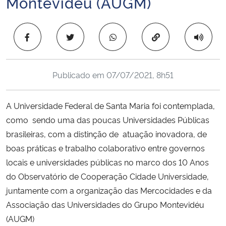
Montevidéu (AUGM)
Ministério da Cidadania
Copiar para área 
Ministério da Saúde
Ministério de Minas e Energia
Publicado em
07/07/2021, 8h51
Ministério da Ciência, Tecnologia, Inovações e Comunicações
A Universidade Federal de Santa Maria foi contemplada,
Ministério do Meio Ambiente
como sendo uma das poucas Universidades Públicas
brasileiras, com a distinção de atuação inovadora, de
Ministério do Turismo
boas práticas e trabalho colaborativo entre governos
locais e universidades públicas no marco dos 10 Anos
Ministério do Desenvolvimento Regional
do Observatório de Cooperação Cidade Universidade,
juntamente com a organização das Mercocidades e da
Controladoria-Geral da União
Associação das Universidades do Grupo Montevidéu
(AUGM)
Ministério da Mulher, da Família e dos Direitos Humanos