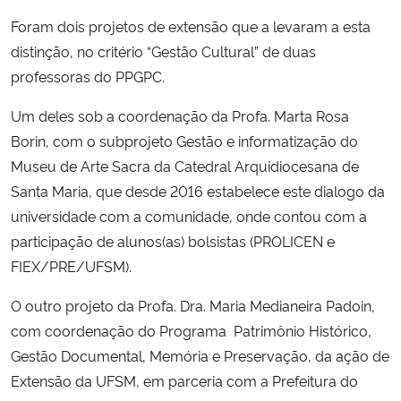
Foram dois projetos de extensão que a levaram a esta
Secretaria-Geral
distinção, no critério “Gestão Cultural”
de duas
professoras do PPGPC.
Secretaria de Governo
Um dele
s
sob a coordenação da Profa. Marta Rosa
Gabinete de Segurança Institucional
Borin, com o subprojeto Gestão e informatização do
Museu de Arte Sacra da Catedral Arquidiocesana de
Advocacia-Geral da União
Santa Maria, que desde 2016 estabelece este dialogo da
universidade com a comunidade, onde contou com a
Banco Central do Brasil
participação de alunos(as) bolsistas (PROLICEN e
FIEX/PRE/UFSM).
Planalto
O outro projeto da Profa. Dra. Maria Medianeira Padoin,
com coordenação do Programa Patrimônio Histórico,
Gestão Documental, Memória e Preservação, da ação de
Extensão da UFSM, em parceria com a Prefeitura do