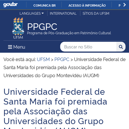
COMUNICA BR
ACESSO À INFORMAÇÃO
PARTI
Casa Civil
LANGUAGES
INTERNATIONAL
SÍTIOS DA UFSM
IR
PARA
PPGPC
Ministério da Justiça e Segurança Pública
O
Programa de Pós-Graduação em Patrimônio Cultural
CONTEÚDO
Ministério da Defesa
Buscar no no Sítio
Busca
Busca:
Menu Principal do Sítio
Menu
Busc
Ministério das Relações Exteriores
Você está aqui:
UFSM
>
PPGPC
>
Universidade Federal de
Santa Maria foi premiada pela Associação das
Ministério da Economia
Universidades do Grupo Montevidéu (AUGM)
Universidade Federal de
Ministério da Infraestrutura
Início do conteúdo
Santa Maria foi premiada
Ministério da Agricultura, Pecuária e Abastecimento
pela Associação das
Universidades do Grupo
Ministério da Educação