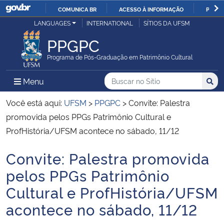
COMUNICA BR
ACESSO À INFORMAÇÃO
PARTI
Casa Civil
LANGUAGES
INTERNATIONAL
SÍTIOS DA UFSM
IR
PARA
PPGPC
Ministério da Justiça e Segurança Pública
O
Programa de Pós-Graduação em Patrimônio Cultural
CONTEÚDO
Ministério da Defesa
Buscar no no Sítio
Busca
Busca:
Menu Principal do Sítio
Menu
Busc
Ministério das Relações Exteriores
Você está aqui:
UFSM
>
PPGPC
>
Convite: Palestra
promovida pelos PPGs Patrimônio Cultural e
Ministério da Economia
ProfHistória/UFSM acontece no sábado, 11/12
Convite: Palestra promovida
Ministério da Infraestrutura
Início do conteúdo
pelos PPGs Patrimônio
Ministério da Agricultura, Pecuária e Abastecimento
Cultural e ProfHistória/UFSM
acontece no sábado, 11/12
Ministério da Educação