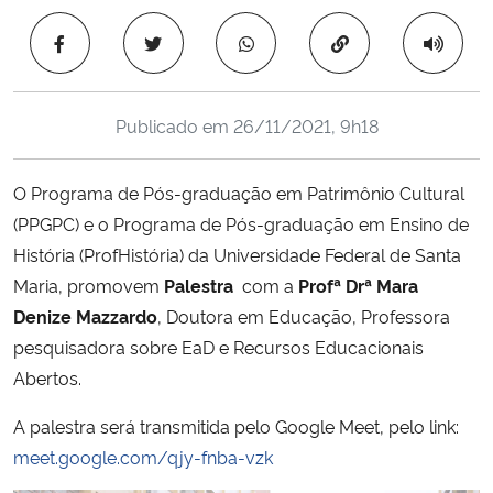
Ministério da Cidadania
Copiar para área 
Ministério da Saúde
Publicado em
26/11/2021, 9h18
Ministério de Minas e Energia
O Programa de Pós-graduação em Patrimônio Cultural
Ministério da Ciência, Tecnologia, Inovações e Comunicações
(PPGPC) e o Programa de Pós-graduação em Ensino de
História (ProfHistória) da Universidade Federal de Santa
Ministério do Meio Ambiente
Maria, promovem
Palestra
com a
Profª Drª Mara
Ministério do Turismo
Denize Mazzardo
, Doutora em Educação, Professora
pesquisadora sobre EaD e Recursos Educacionais
Ministério do Desenvolvimento Regional
Abertos.
A palestra será transmitida pelo Google Meet, pelo link:
Controladoria-Geral da União
meet.google.com/qjy-fnba-vzk
Ministério da Mulher, da Família e dos Direitos Humanos