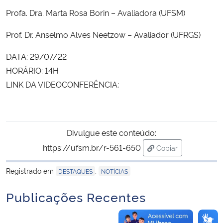
Profa. Dra. Marta Rosa Borin – Avaliadora (UFSM)
Secretaria-Geral
Prof. Dr. Anselmo Alves Neetzow – Avaliador (UFRGS)
Secretaria de Governo
DATA: 29/07/22
HORÁRIO: 14H
Gabinete de Segurança Institucional
LINK DA VIDEOCONFERÊNCIA:
Advocacia-Geral da União
Banco Central do Brasil
Divulgue este conteúdo:
https://ufsm.br/r-561-650
Copiar
Planalto
para área de trans
Registrado em
,
DESTAQUES
NOTÍCIAS
Publicações Recentes