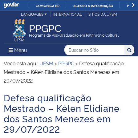
COMUNICA BR
ACESSO À INFORMAÇÃO
PARTI
Casa Civil
LANGUAGES
INTERNATIONAL
SÍTIOS DA UFSM
IR
PARA
PPGPC
Ministério da Justiça e Segurança Pública
O
Programa de Pós-Graduação em Patrimônio Cultural
CONTEÚDO
Ministério da Defesa
Buscar no no Sítio
Busca
Busca:
Menu Principal do Sítio
Menu
Busc
Ministério das Relações Exteriores
Você está aqui:
UFSM
>
PPGPC
>
Defesa qualificação
Mestrado – Kélen Elidiane dos Santos Menezes em
Ministério da Economia
29/07/2022
Defesa qualificação
Ministério da Infraestrutura
Início do conteúdo
Mestrado – Kélen Elidiane
Ministério da Agricultura, Pecuária e Abastecimento
dos Santos Menezes em
29/07/2022
Ministério da Educação