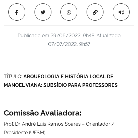
Ministério da Cidadania
Copiar para área 
Ministério da Saúde
Publicado em
29/06/2022, 9h48
. Atualizado
Ministério de Minas e Energia
07/07/2022, 9h57
Ministério da Ciência, Tecnologia, Inovações e Comunicações
Ministério do Meio Ambiente
TÍTULO:
ARQUEOLOGIA E HISTÓRIA LOCAL DE
MANOEL VIANA: SUBSÍDIO PARA PROFESSORES
Ministério do Turismo
Ministério do Desenvolvimento Regional
Comissão Avaliadora:
Controladoria-Geral da União
Prof. Dr. André Luís Ramos Soares – Orientador /
Presidente (UFSM)
Ministério da Mulher, da Família e dos Direitos Humanos