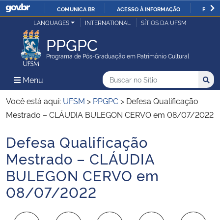
COMUNICA BR
ACESSO À INFORMAÇÃO
PARTI
Casa Civil
LANGUAGES
INTERNATIONAL
SÍTIOS DA UFSM
IR
PARA
PPGPC
Ministério da Justiça e Segurança Pública
O
Programa de Pós-Graduação em Patrimônio Cultural
CONTEÚDO
Ministério da Defesa
Buscar no no Sítio
Busca
Busca:
Menu Principal do Sítio
Menu
Busc
Ministério das Relações Exteriores
Você está aqui:
UFSM
>
PPGPC
>
Defesa Qualificação
Mestrado – CLÁUDIA BULEGON CERVO em 08/07/2022
Ministério da Economia
Defesa Qualificação
Início do conteúdo
Ministério da Infraestrutura
Mestrado – CLÁUDIA
BULEGON CERVO em
Ministério da Agricultura, Pecuária e Abastecimento
08/07/2022
Ministério da Educação