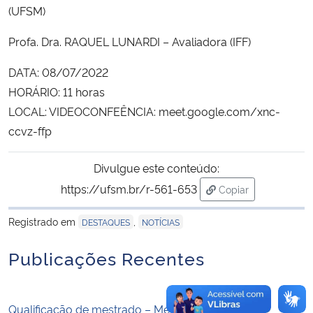
(UFSM)
Secretaria-Geral
Profa. Dra. RAQUEL LUNARDI – Avaliadora (IFF)
Secretaria de Governo
DATA: 08/07/2022
HORÁRIO: 11 horas
Gabinete de Segurança Institucional
LOCAL: VIDEOCONFEÊNCIA: meet.google.com/xnc-
ccvz-ffp
Advocacia-Geral da União
Divulgue este conteúdo:
Banco Central do Brasil
https://ufsm.br/r-561-653
Copiar
para área de trans
Planalto
Registrado em
,
DESTAQUES
NOTÍCIAS
Publicações Recentes
Qualificação de mestrado – Melina Pereira