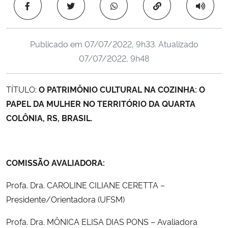
Copiar para área 
Ministério da Cidadania
Ministério da Saúde
Publicado em
07/07/2022, 9h33
. Atualizado
07/07/2022, 9h48
Ministério de Minas e Energia
TÍTULO:
O PATRIMÔNIO CULTURAL NA COZINHA: O
Ministério da Ciência, Tecnologia, Inovações e Comunicações
PAPEL DA MULHER NO TERRITÓRIO DA QUARTA
COLÔNIA, RS, BRASIL.
Ministério do Meio Ambiente
Ministério do Turismo
COMISSÃO AVALIADORA:
Ministério do Desenvolvimento Regional
Profa. Dra. CAROLINE CILIANE CERETTA –
Controladoria-Geral da União
Presidente/Orientadora (UFSM)
Profa. Dra. MÔNICA ELISA DIAS PONS – Avaliadora
Ministério da Mulher, da Família e dos Direitos Humanos