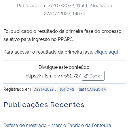
Publicado em
27/07/2022, 11h51
. Atualizado
Ministério da Cidadania
27/07/2022, 14h34
Ministério da Saúde
Foi publicado o resultado da primeira fase do processo
Ministério de Minas e Energia
seletivo para ingresso no PPGPC.
Ministério da Ciência, Tecnologia, Inovações e Comunicações
Para acessar o resultado da primeira fase,
clique aqui
.
Ministério do Meio Ambiente
Divulgue este conteúdo:
https://ufsm.br/r-561-727
Copiar
Ministério do Turismo
para área de trans
Registrado em
,
,
DESTAQUES
NOTÍCIAS
SEM CATEGORIA
Ministério do Desenvolvimento Regional
Publicações Recentes
Controladoria-Geral da União
Defesa de mestrado – Márcio Fabrício da Fontoura
Ministério da Mulher, da Família e dos Direitos Humanos