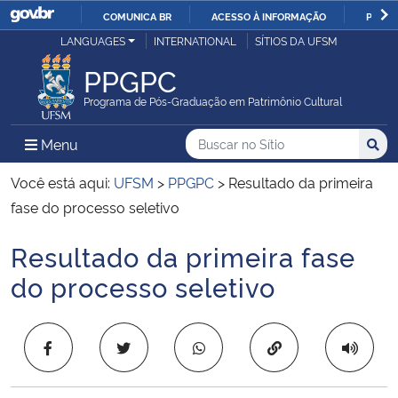
COMUNICA BR
ACESSO À INFORMAÇÃO
PARTI
Casa Civil
LANGUAGES
INTERNATIONAL
SÍTIOS DA UFSM
IR
PARA
PPGPC
Ministério da Justiça e Segurança Pública
O
Programa de Pós-Graduação em Patrimônio Cultural
CONTEÚDO
Ministério da Defesa
Buscar no no Sítio
Busca
Busca:
Menu Principal do Sítio
Menu
Busc
Ministério das Relações Exteriores
Você está aqui:
UFSM
>
PPGPC
>
Resultado da primeira
fase do processo seletivo
Ministério da Economia
Resultado da primeira fase
Início do conteúdo
Ministério da Infraestrutura
do processo seletivo
Ministério da Agricultura, Pecuária e Abastecimento
Copiar para área 
Ministério da Educação