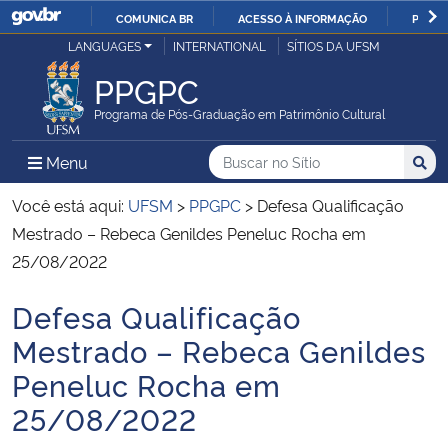
COMUNICA BR
ACESSO À INFORMAÇÃO
PARTI
Casa Civil
LANGUAGES
INTERNATIONAL
SÍTIOS DA UFSM
IR
PARA
PPGPC
Ministério da Justiça e Segurança Pública
O
Programa de Pós-Graduação em Patrimônio Cultural
CONTEÚDO
Ministério da Defesa
Buscar no no Sítio
Busca
Busca:
Menu Principal do Sítio
Menu
Busc
Ministério das Relações Exteriores
Você está aqui:
UFSM
>
PPGPC
>
Defesa Qualificação
Mestrado – Rebeca Genildes Peneluc Rocha em
Ministério da Economia
25/08/2022
Defesa Qualificação
Ministério da Infraestrutura
Início do conteúdo
Mestrado – Rebeca Genildes
Ministério da Agricultura, Pecuária e Abastecimento
Peneluc Rocha em
25/08/2022
Ministério da Educação