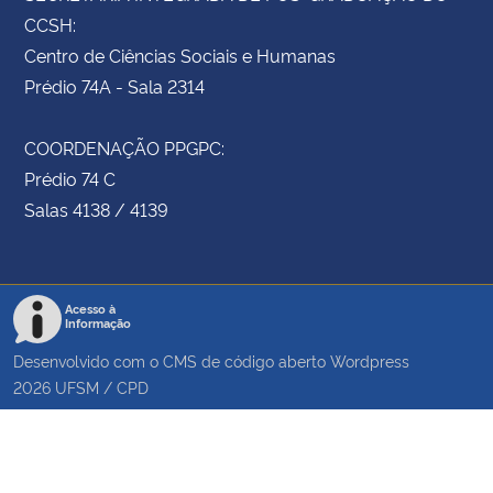
CCSH:
Centro de Ciências Sociais e Humanas
Prédio 74A - Sala 2314
COORDENAÇÃO PPGPC:
Prédio 74 C
Salas 4138 / 4139
Acesso à
Informação
Desenvolvido com o CMS de código aberto
Wordpress
2026
UFSM
/
CPD