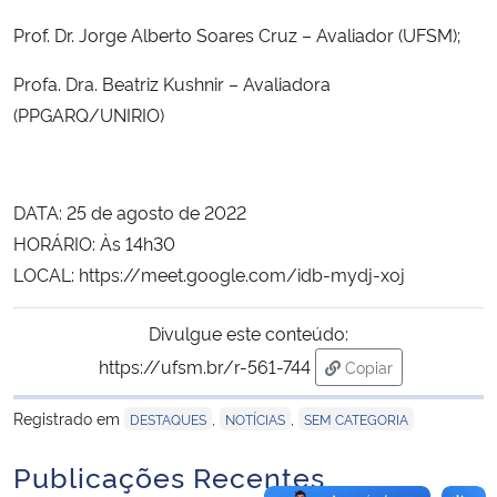
Prof. Dr. Jorge Alberto Soares Cruz – Avaliador (UFSM);
Secretaria-Geral
Profa. Dra. Beatriz Kushnir – Avaliadora
Secretaria de Governo
(PPGARQ/UNIRIO)
Gabinete de Segurança Institucional
DATA: 25 de agosto de 2022
Advocacia-Geral da União
HORÁRIO: Às 14h30
LOCAL: https://meet.google.com/idb-mydj-xoj
Banco Central do Brasil
Divulgue este conteúdo:
Planalto
https://ufsm.br/r-561-744
Copiar
para área de trans
Registrado em
,
,
DESTAQUES
NOTÍCIAS
SEM CATEGORIA
Publicações Recentes