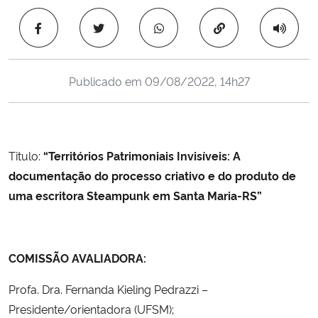
Ministério da Cidadania
Copiar para área 
Ministério da Saúde
Publicado em
09/08/2022, 14h27
Ministério de Minas e Energia
Ministério da Ciência, Tecnologia, Inovações e Comunicações
Titulo:
“Territórios Patrimoniais Invisíveis: A
Ministério do Meio Ambiente
documentação do processo criativo e do produto de
uma escritora Steampunk em Santa Maria-RS”
Ministério do Turismo
Ministério do Desenvolvimento Regional
COMISSÃO AVALIADORA:
Controladoria-Geral da União
Profa. Dra. Fernanda Kieling Pedrazzi –
Presidente/orientadora (UFSM);
Ministério da Mulher, da Família e dos Direitos Humanos