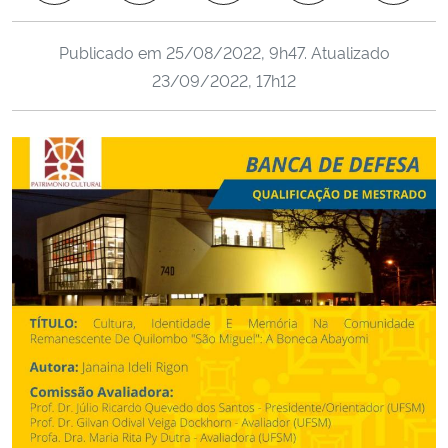
Ministério da Cidadania
Publicado em
25/08/2022, 9h47
. Atualizado
Ministério da Saúde
23/09/2022, 17h12
Ministério de Minas e Energia
Ministério da Ciência, Tecnologia, Inovações e Comunicações
Ministério do Meio Ambiente
Ministério do Turismo
Ministério do Desenvolvimento Regional
Controladoria-Geral da União
Ministério da Mulher, da Família e dos Direitos Humanos