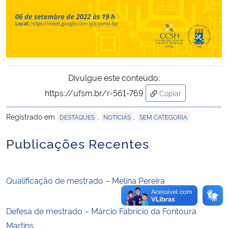
Secretaria-Geral
Secretaria de Governo
Divulgue este conteúdo:
Gabinete de Segurança Institucional
https://ufsm.br/r-561-769
Copiar
para área de trans
Advocacia-Geral da União
Registrado em
,
,
DESTAQUES
NOTÍCIAS
SEM CATEGORIA
Banco Central do Brasil
Publicações Recentes
Planalto
Qualificação de mestrado – Melina Pereira
Defesa de mestrado – Márcio Fabrício da Fontoura
Martins