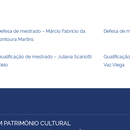
efesa de mestrado – Márcio Fabrício da
Defesa de m
ontoura Martins
ualificação de mestrado – Juliana Scariotti
Qualificaçã
ielo
Vaz Viega
M PATRIMÔNIO CULTURAL