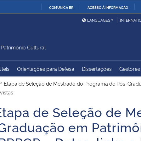
COMUNICA BR
ACESSO À INFORMAÇÃO
Ministério da Defesa
Ministério das Relações
Mini
IR
LANGUAGES
INTERNATI
Exteriores
PARA
O
Ministério da Cidadania
Ministério da Saúde
Mini
CONTEÚDO
atrimônio Cultural
Úteis
Orientações para Defesa
Dissertações
Gestores 
Ministério do
Controladoria-Geral da
Mini
Desenvolvimento Regional
União
Famí
ª Etapa de Seleção de Mestrado do Programa de Pós-Gradua
Hum
vistas
Etapa de Seleção de M
Advocacia-Geral da União
Banco Central do Brasil
Plan
raduação em Patrimôni