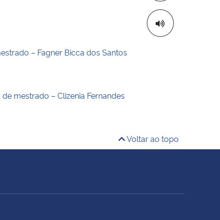
estrado – Fagner Bicca dos Santos
o de mestrado – Clizenia Fernandes
Voltar ao topo