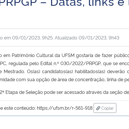
RPGP – Datas, links e 
do em
09/01/2023, 9h25
. Atualizado
09/01/2023, 9h43
Patrimônio Cultural da UFSM gostaria de fazer público ao
PC, regulada pelo Edital n.º 030/2022/PRPGP, que se enco
Mestrado. Os(as) candidatos(as) habilitados(as) deverão c
ormidade com sua opção de área de concentração, linha de pes
ª Etapa de Seleção pode ser acessado através da seção de E
e este conteúdo:
https://ufsm.br/r-561-918
Copiar
para área de