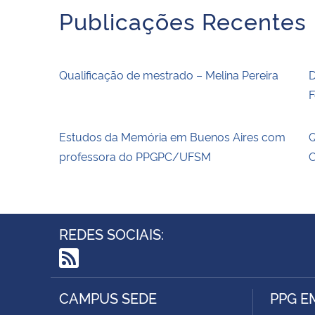
Publicações Recentes
Qualificação de mestrado – Melina Pereira
D
F
Estudos da Memória em Buenos Aires com
Q
professora do PPGPC/UFSM
C
REDES SOCIAIS:
RSS
CAMPUS SEDE
PPG E