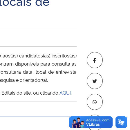
locais de
s(às) candidatos(as) inscritos(as)
ntram disponíveis para consulta as
onsultara data, local de entrevista
quisa e orientador(a).
ditais do site, ou clicando
AQUI
.
 transferência
Copiar para áre