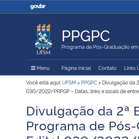
Casa Civil
Ministério da Justiça e
Segurança Pública
PPGPC
Ministério da Agricultura,
Ministério da Educação
Programa de Pós-Graduação em P
Pecuária e Abastecimento
Menu Principal do Sítio
Menu
Página Inicial
Contato
Links 
Ministério do Meio Ambiente
Ministério do Turismo
Você está aqui:
UFSM
>
PPGPC
>
Divulgação da 2
030/2022/PRPGP – Datas, links e locais de entre
Divulgação da 2ª 
Secretaria de Governo
Gabinete de Segurança
Início do conteúdo
Institucional
Programa de Pós-G