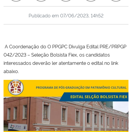
Ministério da Cidadania
Publicado em
07/06/2023, 14h52
Ministério da Saúde
Ministério de Minas e Energia
A Coordenação do O PPGPC Divulga Edital PRE/PRPGP
Ministério da Ciência, Tecnologia, Inovações e Comunicações
042/2023 – Seleção Bolsista Fiex, os candidatos
interessados deverão ler atentamente o edital no link
Ministério do Meio Ambiente
abaixo.
Ministério do Turismo
Ministério do Desenvolvimento Regional
Controladoria-Geral da União
Ministério da Mulher, da Família e dos Direitos Humanos