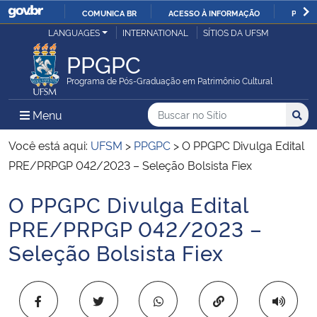
COMUNICA BR
ACESSO À INFORMAÇÃO
PARTI
Casa Civil
LANGUAGES
INTERNATIONAL
SÍTIOS DA UFSM
IR
PARA
PPGPC
Ministério da Justiça e Segurança Pública
O
Programa de Pós-Graduação em Patrimônio Cultural
CONTEÚDO
Ministério da Defesa
Buscar no no Sítio
Busca
Busca:
Menu Principal do Sítio
Menu
Busc
Ministério das Relações Exteriores
Você está aqui:
UFSM
>
PPGPC
>
O PPGPC Divulga Edital
PRE/PRPGP 042/2023 – Seleção Bolsista Fiex
Ministério da Economia
O PPGPC Divulga Edital
Início do conteúdo
Ministério da Infraestrutura
PRE/PRPGP 042/2023 –
Seleção Bolsista Fiex
Ministério da Agricultura, Pecuária e Abastecimento
Ministério da Educação
Copiar para área 