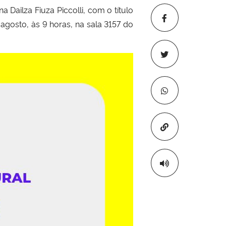
Dailza Fiuza Piccolli, com o título
 agosto, às 9 horas, na sala 3157 do
Copiar para áre