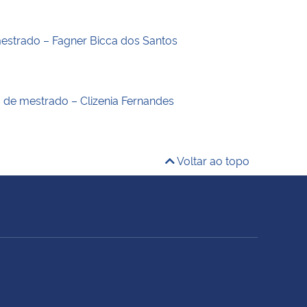
estrado – Fagner Bicca dos Santos
o de mestrado – Clizenia Fernandes
Voltar ao topo