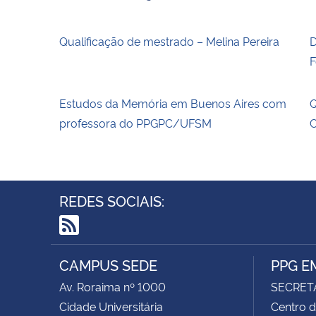
Qualificação de mestrado – Melina Pereira
D
F
Estudos da Memória em Buenos Aires com
Q
professora do PPGPC/UFSM
C
REDES SOCIAIS:
RSS
CAMPUS SEDE
PPG E
Av. Roraima nº 1000
SECRET
Cidade Universitária
Centro d