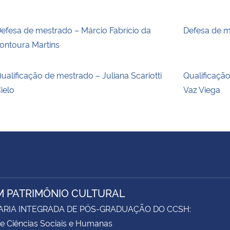
efesa de mestrado – Márcio Fabrício da
Defesa de m
ontoura Martins
ualificação de mestrado – Juliana Scariotti
Qualificaçã
ielo
Vaz Viega
M PATRIMÔNIO CULTURAL
ARIA INTEGRADA DE PÓS-GRADUAÇÃO DO CCSH:
e Ciências Sociais e Humanas