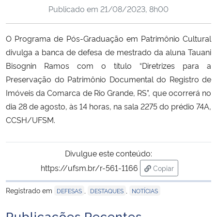
Publicado em
21/08/2023, 8h00
Ministério da Cidadania
Ministério da Saúde
O Programa de Pós-Graduação em Patrimônio Cultural
divulga a banca de defesa de mestrado da aluna Tauani
Ministério de Minas e Energia
Bisognin Ramos com o título “Diretrizes para a
Preservação do Patrimônio Documental do Registro de
Ministério da Ciência, Tecnologia, Inovações e Comunicações
Imóveis da Comarca de Rio Grande, RS”, que ocorrerá no
dia 28 de agosto, às 14 horas, na sala 2275 do prédio 74A,
Ministério do Meio Ambiente
CCSH/UFSM.
Ministério do Turismo
Divulgue este conteúdo:
Ministério do Desenvolvimento Regional
https://ufsm.br/r-561-1166
Copiar
para área de trans
Controladoria-Geral da União
Registrado em
,
,
DEFESAS
DESTAQUES
NOTÍCIAS
Publicações Recentes
Ministério da Mulher, da Família e dos Direitos Humanos