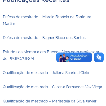
Secretaria-Geral
Defesa de mestrado – Márcio Fabrício da Fontoura
Martins
Secretaria de Governo
Gabinete de Segurança Institucional
Defesa de mestrado – Fagner Bicca dos Santos
Advocacia-Geral da União
Estudos da Memória em Buenos Aires com professora
do PPGPC/UFSM
Banco Central do Brasil
Qualificação de mestrado – Juliana Scariotti Cielo
Planalto
Qualificação de mestrado – Clizenia Fernandes Vaz Viega
Qualificação de mestrado – Mariestela da Silva Xavier