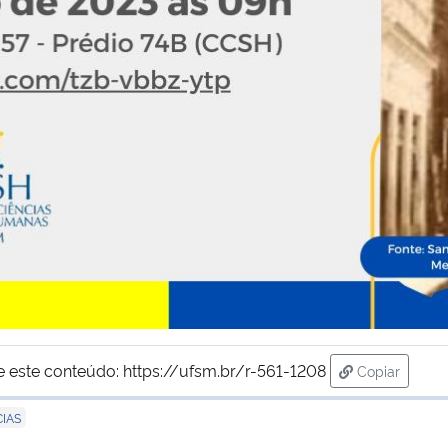
e este conteúdo:
https://ufsm.br/r-561-1208
Copiar
para área d
CIAS