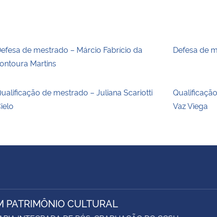
efesa de mestrado – Márcio Fabrício da
Defesa de m
ontoura Martins
ualificação de mestrado – Juliana Scariotti
Qualificaçã
ielo
Vaz Viega
M PATRIMÔNIO CULTURAL