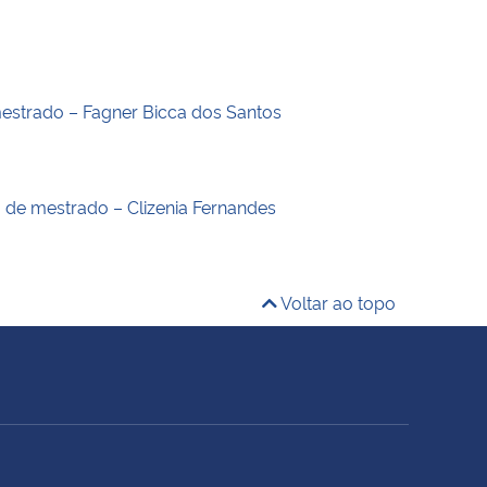
estrado – Fagner Bicca dos Santos
o de mestrado – Clizenia Fernandes
Voltar ao topo