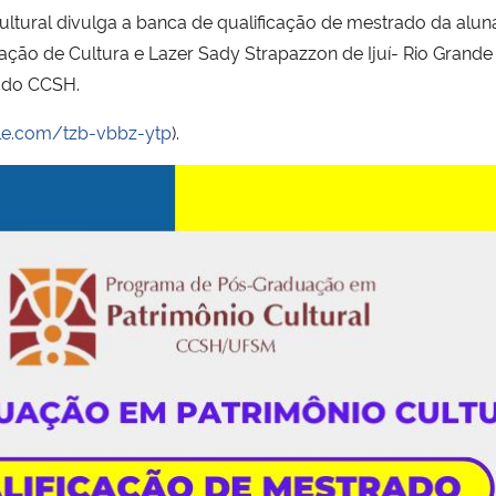
ural divulga a banca de qualificação de mestrado da aluna
ação de Cultura e Lazer Sady Strapazzon de Ijuí- Rio Grande 
B do CCSH.
le.com/tzb-vbbz-ytp
).