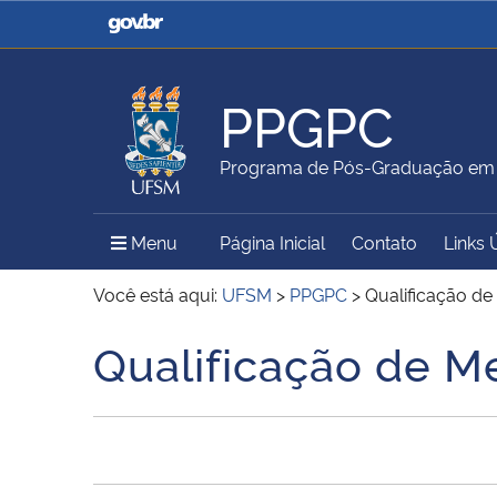
Casa Civil
Ministério da Justiça e
Segurança Pública
PPGPC
Ministério da Agricultura,
Ministério da Educação
Programa de Pós-Graduação em P
Pecuária e Abastecimento
Menu Principal do Sítio
Menu
Página Inicial
Contato
Links 
Ministério do Meio Ambiente
Ministério do Turismo
Você está aqui:
UFSM
>
PPGPC
>
Qualificação de
Qualificação de M
Início do conteúdo
Secretaria de Governo
Gabinete de Segurança
Institucional