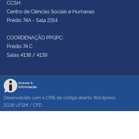
CCSH:
Centro de Ciências Sociais e Humanas
Prédio 74A - Sala 2314
COORDENAÇÃO PPGPC:
Prédio 74 C
Salas 4138 / 4139
Acesso à
Informação
Desenvolvido com o CMS de código aberto
Wordpress
2026
UFSM
/
CPD