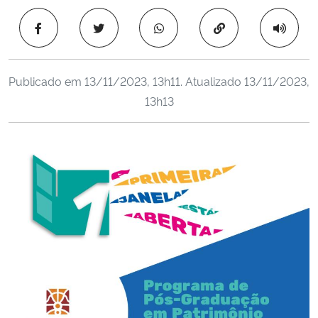
Ministério da Cidadania
Copiar para área 
Ministério da Saúde
Publicado em
13/11/2023, 13h11
. Atualizado
13/11/2023,
Ministério de Minas e Energia
13h13
Ministério da Ciência, Tecnologia, Inovações e Comunicações
Ministério do Meio Ambiente
Ministério do Turismo
Ministério do Desenvolvimento Regional
Controladoria-Geral da União
Ministério da Mulher, da Família e dos Direitos Humanos