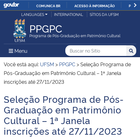
COMUNICA BR
ACESSO À INFORMAÇÃO
PARTI
Casa Civil
LANGUAGES
INTERNATIONAL
SÍTIOS DA UFSM
IR
PARA
PPGPC
Ministério da Justiça e Segurança Pública
O
Programa de Pós-Graduação em Patrimônio Cultural
CONTEÚDO
Ministério da Defesa
Buscar no no Sítio
Busca
Busca:
Menu Principal do Sítio
Menu
Busc
Ministério das Relações Exteriores
Você está aqui:
UFSM
>
PPGPC
>
Seleção Programa de
Pós-Graduação em Patrimônio Cultural – 1ª Janela
Ministério da Economia
inscrições até 27/11/2023
Seleção Programa de Pós-
Ministério da Infraestrutura
Início do conteúdo
Graduação em Patrimônio
Ministério da Agricultura, Pecuária e Abastecimento
Cultural – 1ª Janela
inscrições até 27/11/2023
Ministério da Educação