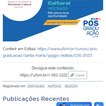
Secretaria-Geral
Secretaria de Governo
Gabinete de Segurança Institucional
Conferir em Editais:
https://www.ufsm.br/cursos/pos-
Advocacia-Geral da União
graduacao/santa-maria/ppgpc/editais/031-2023
Banco Central do Brasil
Divulgue este conteúdo:
Planalto
https://ufsm.br/r-561-1222
Copiar
para área de trans
Registrado em
,
,
DESTAQUES
NOTÍCIAS
SELEÇÃO
Publicações Recentes