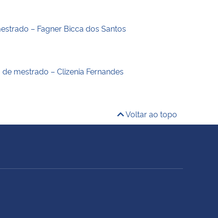
estrado – Fagner Bicca dos Santos
o de mestrado – Clizenia Fernandes
Voltar ao topo