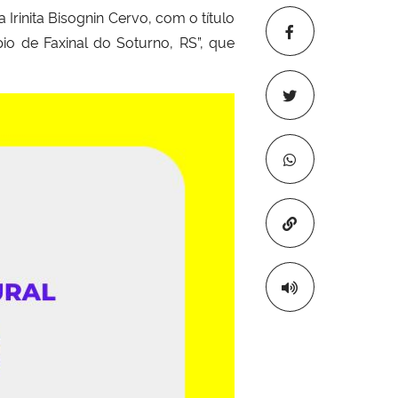
rinita Bisognin Cervo, com o título
pio de Faxinal do Soturno, RS”, que
Copiar para áre