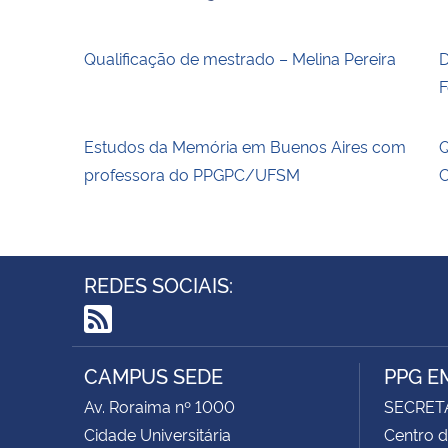
Qualificação de mestrado – Melina Pereira
D
F
Estudos da Memória em Buenos Aires com
Q
professora do PPGPC/UFSM
C
REDES SOCIAIS:
RSS
CAMPUS SEDE
PPG E
Av. Roraima nº 1000
SECRET
Cidade Universitária
Centro d