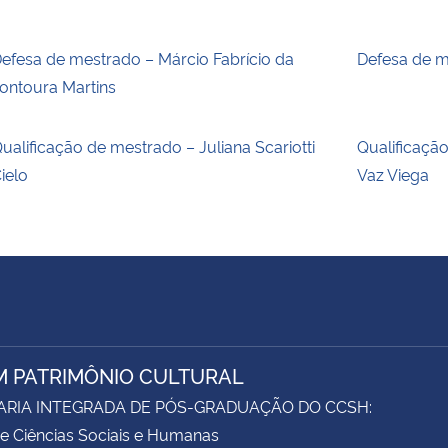
efesa de mestrado – Márcio Fabrício da
Defesa de m
ontoura Martins
ualificação de mestrado – Juliana Scariotti
Qualificaçã
ielo
Vaz Viega
M PATRIMÔNIO CULTURAL
ARIA INTEGRADA DE PÓS-GRADUAÇÃO DO CCSH:
e Ciências Sociais e Humanas