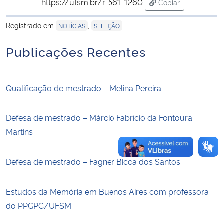
https://ufsm.br/r-561-1260
Copiar
para área de tran
Secretaria-Geral
Registrado em
,
NOTÍCIAS
SELEÇÃO
Publicações Recentes
Secretaria de Governo
Gabinete de Segurança Institucional
Qualificação de mestrado – Melina Pereira
Advocacia-Geral da União
Defesa de mestrado – Márcio Fabrício da Fontoura
Banco Central do Brasil
Martins
Planalto
Defesa de mestrado – Fagner Bicca dos Santos
Estudos da Memória em Buenos Aires com professora
do PPGPC/UFSM