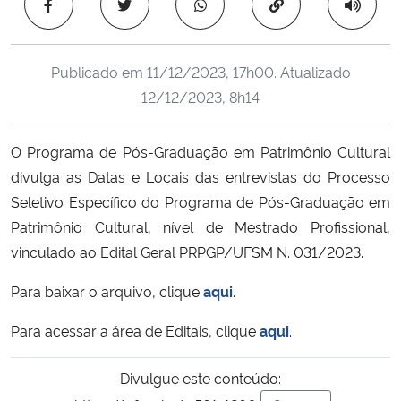
Copiar para área 
Ministério da Cidadania
Ministério da Saúde
Publicado em
11/12/2023, 17h00
. Atualizado
12/12/2023, 8h14
Ministério de Minas e Energia
O Programa de Pós-Graduação em Patrimônio Cultural
Ministério da Ciência, Tecnologia, Inovações e Comunicações
divulga as Datas e Locais das entrevistas do Processo
Seletivo Específico do Programa de Pós-Graduação em
Ministério do Meio Ambiente
Patrimônio Cultural, nível de Mestrado Profissional,
vinculado ao Edital Geral PRPGP/UFSM N. 031/2023.
Ministério do Turismo
Para baixar o arquivo, clique
aqui
.
Ministério do Desenvolvimento Regional
Para acessar a área de Editais, clique
aqui
.
Controladoria-Geral da União
Divulgue este conteúdo:
Ministério da Mulher, da Família e dos Direitos Humanos