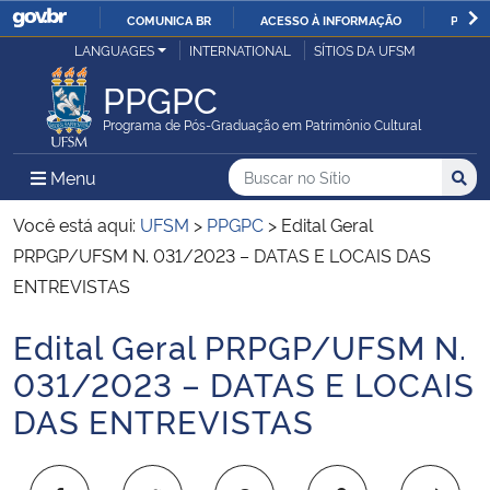
COMUNICA BR
ACESSO À INFORMAÇÃO
PARTI
Casa Civil
LANGUAGES
INTERNATIONAL
SÍTIOS DA UFSM
IR
PARA
PPGPC
Ministério da Justiça e Segurança Pública
O
Programa de Pós-Graduação em Patrimônio Cultural
CONTEÚDO
Ministério da Defesa
Buscar no no Sítio
Busca
Busca:
Menu Principal do Sítio
Menu
Busc
Ministério das Relações Exteriores
Você está aqui:
UFSM
>
PPGPC
>
Edital Geral
PRPGP/UFSM N. 031/2023 – DATAS E LOCAIS DAS
Ministério da Economia
ENTREVISTAS
Edital Geral PRPGP/UFSM N.
Ministério da Infraestrutura
Início do conteúdo
031/2023 – DATAS E LOCAIS
Ministério da Agricultura, Pecuária e Abastecimento
DAS ENTREVISTAS
Ministério da Educação