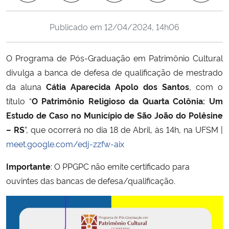
Ministério da Cidadania
Publicado em
12/04/2024, 14h06
Ministério da Saúde
O Programa de Pós-Graduação em Patrimônio Cultural
Ministério de Minas e Energia
divulga a banca de defesa de qualificação de mestrado
da aluna
Cátia Aparecida Apolo dos Santos
, com o
Ministério da Ciência, Tecnologia, Inovações e Comunicações
título “
O Patrimônio Religioso da Quarta Colônia: Um
Estudo de Caso no Município de São João do Polêsine
Ministério do Meio Ambiente
– RS
”, que ocorrerá no dia 18 de Abril, às 14h, na UFSM |
meet.google.com/edj-zzfw-aix
Ministério do Turismo
Importante
: O PPGPC não emite certificado para
Ministério do Desenvolvimento Regional
ouvintes das bancas de defesa/qualificação.
Controladoria-Geral da União
Ministério da Mulher, da Família e dos Direitos Humanos