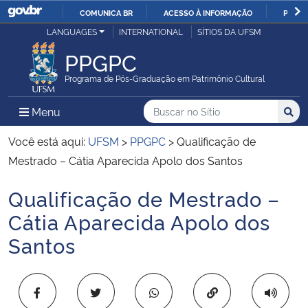
COMUNICA BR
ACESSO À INFORMAÇÃO
PARTI
Casa Civil
LANGUAGES
INTERNATIONAL
SÍTIOS DA UFSM
IR
PARA
PPGPC
Ministério da Justiça e Segurança Pública
O
Programa de Pós-Graduação em Patrimônio Cultural
CONTEÚDO
Ministério da Defesa
Buscar no no Sítio
Busca
Busca:
Menu Principal do Sítio
Menu
Busc
Ministério das Relações Exteriores
Você está aqui:
UFSM
>
PPGPC
>
Qualificação de
Mestrado – Cátia Aparecida Apolo dos Santos
Ministério da Economia
Qualificação de Mestrado –
Início do conteúdo
Ministério da Infraestrutura
Cátia Aparecida Apolo dos
Santos
Ministério da Agricultura, Pecuária e Abastecimento
Ministério da Educação
Copiar para área 