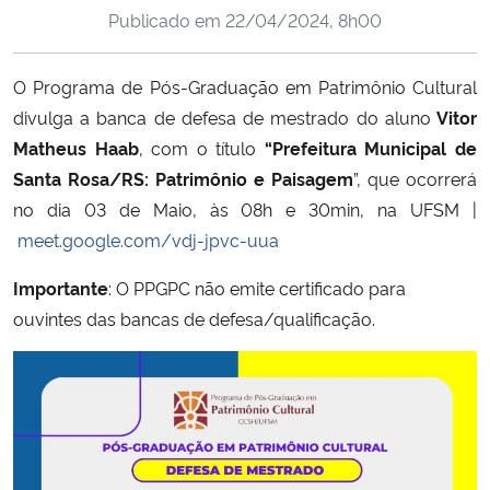
Publicado em
22/04/2024, 8h00
Ministério da Cidadania
Ministério da Saúde
O Programa de Pós-Graduação em Patrimônio Cultural
divulga a banca de defesa de mestrado do aluno
Vitor
Ministério de Minas e Energia
Matheus Haab
, com o título
“Prefeitura Municipal de
Santa Rosa/RS: Patrimônio e Paisagem
”, que ocorrerá
Ministério da Ciência, Tecnologia, Inovações e Comunicações
no dia 03 de Maio, às 08h e 30min, na UFSM |
meet.google.com/vdj-jpvc-uua
Ministério do Meio Ambiente
Importante
: O PPGPC não emite certificado para
Ministério do Turismo
ouvintes das bancas de defesa/qualificação.
Ministério do Desenvolvimento Regional
Controladoria-Geral da União
Ministério da Mulher, da Família e dos Direitos Humanos