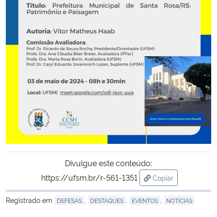
Secretaria-Geral
Secretaria de Governo
Gabinete de Segurança Institucional
Advocacia-Geral da União
Banco Central do Brasil
Planalto
Divulgue este conteúdo:
https://ufsm.br/r-561-1351
Copiar
para área de trans
Registrado em
,
,
,
DEFESAS
DESTAQUES
EVENTOS
NOTÍCIAS