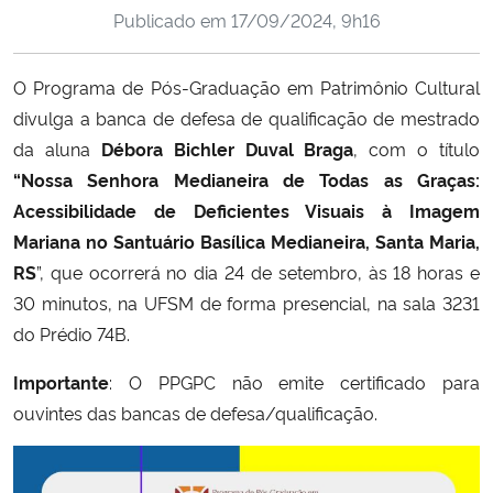
Publicado em
17/09/2024, 9h16
Ministério da Cidadania
Ministério da Saúde
O Programa de Pós-Graduação em Patrimônio Cultural
divulga a banca de defesa de qualificação de mestrado
Ministério de Minas e Energia
da aluna
Débora Bichler Duval Braga
, com o título
“Nossa Senhora Medianeira de Todas as Graças:
Ministério da Ciência, Tecnologia, Inovações e Comunicações
Acessibilidade de Deficientes Visuais à Imagem
Mariana no Santuário Basílica Medianeira, Santa Maria,
Ministério do Meio Ambiente
RS
”, que ocorrerá no dia 24 de setembro, às 18 horas e
30 minutos, na UFSM de forma presencial, na sala 3231
Ministério do Turismo
do Prédio 74B.
Ministério do Desenvolvimento Regional
Importante
: O PPGPC não emite certificado para
ouvintes das bancas de defesa/qualificação.
Controladoria-Geral da União
Ministério da Mulher, da Família e dos Direitos Humanos