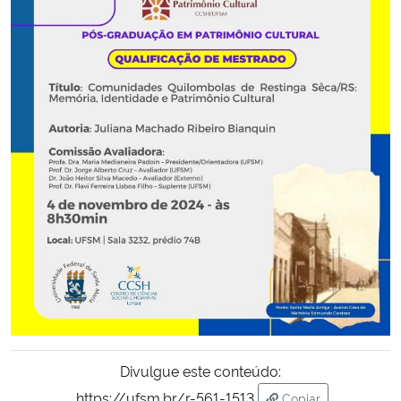
Secretaria-Geral
Secretaria de Governo
Gabinete de Segurança Institucional
Advocacia-Geral da União
Banco Central do Brasil
Planalto
Divulgue este conteúdo:
https://ufsm.br/r-561-1513
Copiar