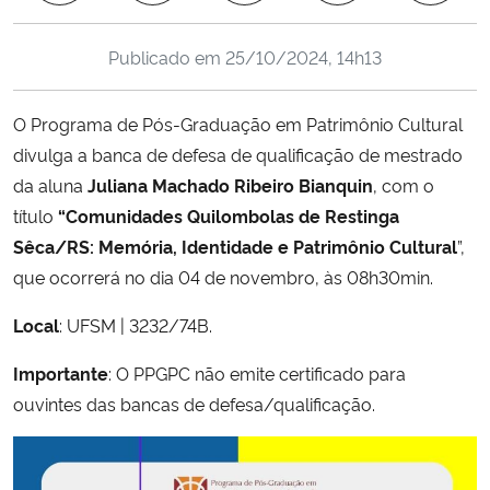
Ministério da Cidadania
Publicado em
25/10/2024, 14h13
Ministério da Saúde
O Programa de Pós-Graduação em Patrimônio Cultural
Ministério de Minas e Energia
divulga a banca de defesa de qualificação de mestrado
da aluna
Juliana Machado Ribeiro Bianquin
, com o
Ministério da Ciência, Tecnologia, Inovações e Comunicações
título
“Comunidades Quilombolas de Restinga
Sêca/RS: Memória, Identidade e Patrimônio Cultural
”,
Ministério do Meio Ambiente
que ocorrerá no dia 04 de novembro, às 08h30min.
Ministério do Turismo
Local
: UFSM | 3232/74B.
Ministério do Desenvolvimento Regional
Importante
: O PPGPC não emite certificado para
ouvintes das bancas de defesa/qualificação.
Controladoria-Geral da União
Ministério da Mulher, da Família e dos Direitos Humanos