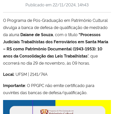
Publicado em
22/11/2024, 14h43
Ministério da Cidadania
Ministério da Saúde
O Programa de Pós-Graduação em Patrimônio Cultural
divulga a banca de defesa de qualificação de mestrado
Ministério de Minas e Energia
da aluna
Daiane de Souza
, com o título
“Processos
Judiciais Trabalhistas dos Ferroviários em Santa Maria
Ministério da Ciência, Tecnologia, Inovações e Comunicações
– RS como Patrimônio Documental (1943-1953): 10
anos da Consolidação das Leis Trabalhistas
”, que
Ministério do Meio Ambiente
ocorrerá no dia 29 de novembro, às 09 horas.
Ministério do Turismo
Local
: UFSM | 2141/74A
Importante
: O PPGPC não emite certificado para
Ministério do Desenvolvimento Regional
ouvintes das bancas de defesa/qualificação.
Controladoria-Geral da União
Ministério da Mulher, da Família e dos Direitos Humanos