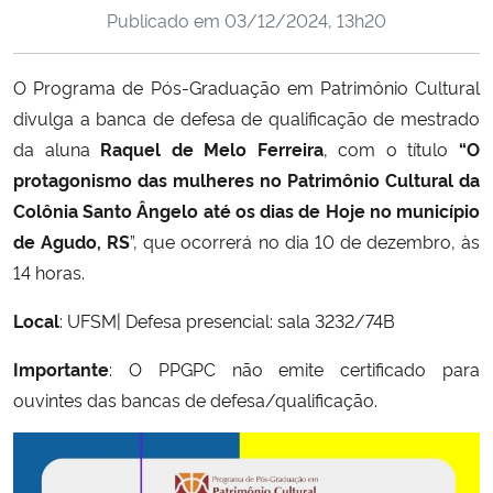
Publicado em
03/12/2024, 13h20
Ministério da Cidadania
Ministério da Saúde
O Programa de Pós-Graduação em Patrimônio Cultural
divulga a banca de defesa de qualificação de mestrado
Ministério de Minas e Energia
da aluna
Raquel de Melo Ferreira
, com o título
“O
protagonismo das mulheres no Patrimônio Cultural da
Ministério da Ciência, Tecnologia, Inovações e Comunicações
Colônia Santo Ângelo até os dias de Hoje no município
de Agudo, RS
”, que ocorrerá no dia 10 de dezembro, às
Ministério do Meio Ambiente
14 horas.
Ministério do Turismo
Local
: UFSM| Defesa presencial: sala 3232/74B
Importante
: O PPGPC não emite certificado para
Ministério do Desenvolvimento Regional
ouvintes das bancas de defesa/qualificação.
Controladoria-Geral da União
Ministério da Mulher, da Família e dos Direitos Humanos