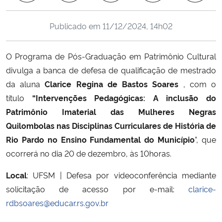
Ministério da Cidadania
Publicado em
11/12/2024, 14h02
Ministério da Saúde
O Programa de Pós-Graduação em Patrimônio Cultural
Ministério de Minas e Energia
divulga a banca de defesa de qualificação de mestrado
da aluna
Clarice Regina de Bastos Soares
, com o
Ministério da Ciência, Tecnologia, Inovações e Comunicações
título
“Intervenções Pedagógicas: A inclusão do
Patrimônio Imaterial das Mulheres Negras
Ministério do Meio Ambiente
Quilombolas nas Disciplinas Curriculares de História de
Rio Pardo no Ensino Fundamental do Município
”, que
Ministério do Turismo
ocorrerá no dia 20 de dezembro, às 10horas.
Ministério do Desenvolvimento Regional
Local
: UFSM | Defesa por videoconferência mediante
solicitação de acesso por e-mail:
clarice-
Controladoria-Geral da União
rdbsoares@educar.rs.gov.br
Ministério da Mulher, da Família e dos Direitos Humanos