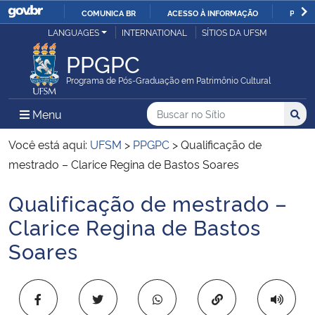
COMUNICA BR
ACESSO À INFORMAÇÃO
PARTI
Casa Civil
LANGUAGES
INTERNATIONAL
SÍTIOS DA UFSM
IR
PARA
PPGPC
Ministério da Justiça e Segurança Pública
O
Programa de Pós-Graduação em Patrimônio Cultural
CONTEÚDO
Ministério da Defesa
Buscar no no Sítio
Busca
Busca:
Menu Principal do Sítio
Menu
Busc
Ministério das Relações Exteriores
Você está aqui:
UFSM
>
PPGPC
>
Qualificação de
mestrado – Clarice Regina de Bastos Soares
Ministério da Economia
Qualificação de mestrado –
Início do conteúdo
Ministério da Infraestrutura
Clarice Regina de Bastos
Soares
Ministério da Agricultura, Pecuária e Abastecimento
Ministério da Educação
Copiar para área 