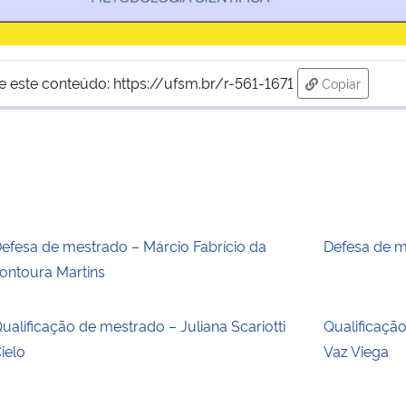
e este conteúdo:
https://ufsm.br/r-561-1671
Copiar
para área de
efesa de mestrado – Márcio Fabrício da
Defesa de m
ontoura Martins
ualificação de mestrado – Juliana Scariotti
Qualificaçã
ielo
Vaz Viega