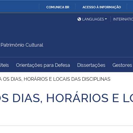
COMUNICA BR
ACESSO À INFORMAÇÃO
Ministério da Defesa
Ministério das Relações
Mini
IR
LANGUAGES
INTERNATI
Exteriores
PARA
O
Ministério da Cidadania
Ministério da Saúde
Mini
CONTEÚDO
atrimônio Cultural
Úteis
Orientações para Defesa
Dissertações
Gestores 
Ministério do
Controladoria-Geral da
Mini
Desenvolvimento Regional
União
Famí
 OS DIAS, HORÁRIOS E LOCAIS DAS DISCIPLINAS
Hum
S DIAS, HORÁRIOS E L
Advocacia-Geral da União
Banco Central do Brasil
Plan