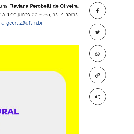
luna
Flaviana Perobelli de Oliveira
,
dia 4 de junho de 2025, às 14 horas,
:
jorgecruz@ufsm.br
Copiar para áre