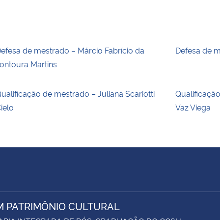
efesa de mestrado – Márcio Fabrício da
Defesa de m
ontoura Martins
ualificação de mestrado – Juliana Scariotti
Qualificaçã
ielo
Vaz Viega
M PATRIMÔNIO CULTURAL