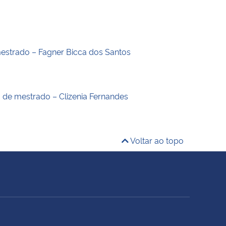
estrado – Fagner Bicca dos Santos
o de mestrado – Clizenia Fernandes
Voltar ao topo