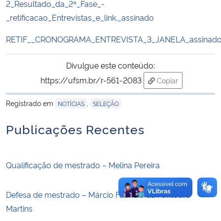
2_Resultado_da_2ª_Fase_-
_retificacao_Entrevistas_e_link._assinado
Secretaria-Geral
RETIF__CRONOGRAMA_ENTREVISTA_3_JANELA_assinad
Secretaria de Governo
Divulgue este conteúdo:
Gabinete de Segurança Institucional
https://ufsm.br/r-561-2083
Copiar
para área de tran
Advocacia-Geral da União
Registrado em
,
NOTÍCIAS
SELEÇÃO
Publicações Recentes
Banco Central do Brasil
Planalto
Qualificação de mestrado – Melina Pereira
Defesa de mestrado – Márcio Fabrício da Fontoura
Martins