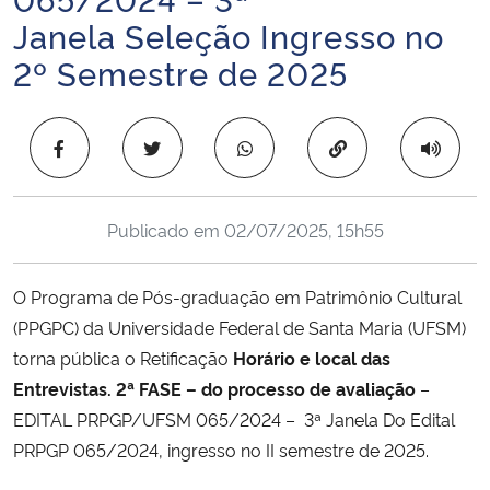
Ministério da Cidadania
Janela Seleção Ingresso no
2º Semestre de 2025
Ministério da Saúde
Ministério de Minas e Energia
Copiar para área 
Ministério da Ciência, Tecnologia, Inovações e Comunicações
Publicado em
02/07/2025, 15h55
Ministério do Meio Ambiente
O Programa de Pós-graduação em Patrimônio Cultural
Ministério do Turismo
(PPGPC) da Universidade Federal de Santa Maria (UFSM)
torna pública o Retificação
Horário e local das
Ministério do Desenvolvimento Regional
Entrevistas. 2ª FASE – do processo de avaliação
–
EDITAL PRPGP/UFSM 065/2024 – 3ª Janela Do Edital
Controladoria-Geral da União
PRPGP 065/2024, ingresso no II semestre de 2025.
Ministério da Mulher, da Família e dos Direitos Humanos