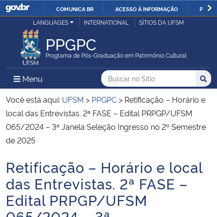
COMUNICA BR
ACESSO À INFORMAÇÃO
PARTI
Casa Civil
LANGUAGES
INTERNATIONAL
SÍTIOS DA UFSM
IR
PARA
PPGPC
Ministério da Justiça e Segurança Pública
O
Programa de Pós-Graduação em Patrimônio Cultural
CONTEÚDO
Ministério da Defesa
Buscar no no Sítio
Busca
Busca:
Menu Principal do Sítio
Menu
Busc
Ministério das Relações Exteriores
Você está aqui:
UFSM
>
PPGPC
>
Retificação – Horário e
local das Entrevistas. 2ª FASE – Edital PRPGP/UFSM
Ministério da Economia
065/2024 – 3ª Janela Seleção Ingresso no 2º Semestre
de 2025
Ministério da Infraestrutura
Retificação – Horário e local
Início do conteúdo
Ministério da Agricultura, Pecuária e Abastecimento
das Entrevistas. 2ª FASE –
Edital PRPGP/UFSM
Ministério da Educação
065/2024 – 3ª