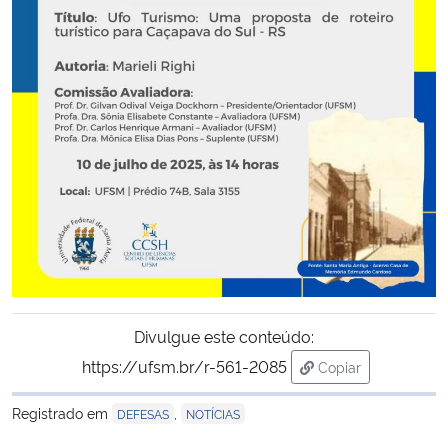
Secretaria-Geral
Secretaria de Governo
Gabinete de Segurança Institucional
Advocacia-Geral da União
Banco Central do Brasil
Planalto
Divulgue este conteúdo:
https://ufsm.br/r-561-2085
Copiar
para área de tran
Registrado em
,
DEFESAS
NOTÍCIAS