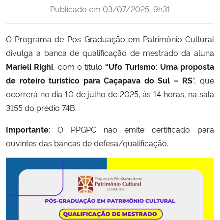
Publicado em
03/07/2025, 9h31
Ministério da Cidadania
Ministério da Saúde
O Programa de Pós-Graduação em Patrimônio Cultural
divulga a banca de qualificação de mestrado da aluna
Ministério de Minas e Energia
Marieli Righi
, com o título
“Ufo Turismo: Uma proposta
de roteiro turístico para Caçapava do Sul – RS
”, que
Ministério da Ciência, Tecnologia, Inovações e Comunicações
ocorrerá no dia 10 de julho de 2025, às 14 horas, na sala
3155 do prédio 74B.
Ministério do Meio Ambiente
Importante
: O PPGPC não emite certificado para
Ministério do Turismo
ouvintes das bancas de defesa/qualificação.
Ministério do Desenvolvimento Regional
Controladoria-Geral da União
Ministério da Mulher, da Família e dos Direitos Humanos