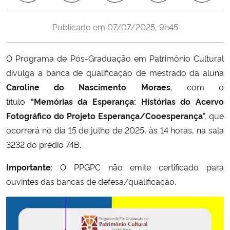
Ministério da Cidadania
Publicado em
07/07/2025, 9h45
Ministério da Saúde
O Programa de Pós-Graduação em Patrimônio Cultural
Ministério de Minas e Energia
divulga a banca de qualificação de mestrado da aluna
Caroline do Nascimento Moraes
, com o
Ministério da Ciência, Tecnologia, Inovações e Comunicações
título
“Memórias da Esperança: Histórias do Acervo
Fotográfico do Projeto Esperança/Cooesperança
”, que
Ministério do Meio Ambiente
ocorrerá no dia 15 de julho de 2025, às 14 horas, na sala
3232 do prédio 74B.
Ministério do Turismo
Importante
: O PPGPC não emite certificado para
Ministério do Desenvolvimento Regional
ouvintes das bancas de defesa/qualificação.
Controladoria-Geral da União
Ministério da Mulher, da Família e dos Direitos Humanos