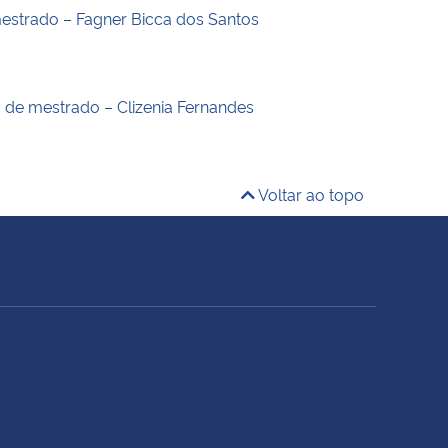
estrado – Fagner Bicca dos Santos
o de mestrado – Clizenia Fernandes
Voltar ao topo