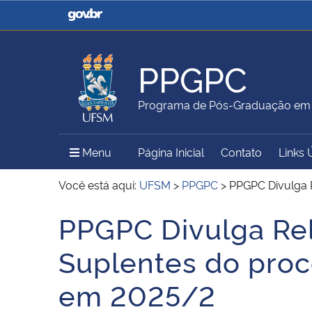
Casa Civil
Ministério da Justiça e
Segurança Pública
PPGPC
Ministério da Agricultura,
Ministério da Educação
Programa de Pós-Graduação em P
Pecuária e Abastecimento
Menu Principal do Sítio
Menu
Página Inicial
Contato
Links 
Ministério do Meio Ambiente
Ministério do Turismo
Você está aqui:
UFSM
>
PPGPC
>
PPGPC Divulga R
PPGPC Divulga Rel
Início do conteúdo
Secretaria de Governo
Gabinete de Segurança
Suplentes do proce
Institucional
em 2025/2