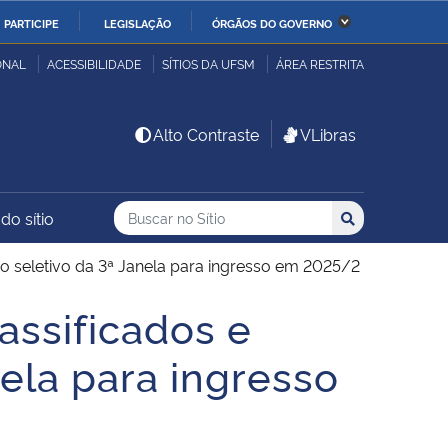
PARTICIPE
LEGISLAÇÃO
ÓRGÃOS DO GOVERNO
stério da Economia
Ministério da Infraestrutura
ONAL
ACESSIBILIDADE
SÍTIOS DA UFSM
ÁREA RESTRITA
stério de Minas e Energia
Ministério da Ciência,
Alto Contraste
VLibras
Tecnologia, Inovações e
Comunicações
Buscar no no Sítio
Busca
Busca:
do sítio
Buscar
stério da Mulher, da
Secretaria-Geral
lia e dos Direitos
o seletivo da 3ª Janela para ingresso em 2025/2
anos
assificados e
alto
ela para ingresso