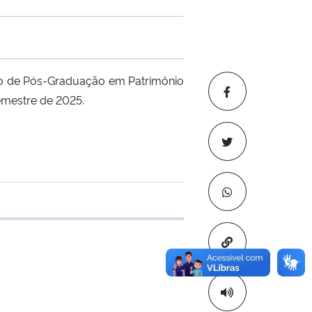
so de Pós-Graduação em Patrimônio
semestre de 2025.
e transferência
Copiar para áre