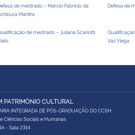
efesa de mestrado – Márcio Fabrício da
Defesa de m
ontoura Martins
ualificação de mestrado – Juliana Scariotti
Qualificaçã
ielo
Vaz Viega
M PATRIMÔNIO CULTURAL
ARIA INTEGRADA DE PÓS-GRADUAÇÃO DO CCSH:
e Ciências Sociais e Humanas
4A - Sala 2314