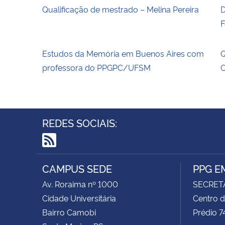
Qualificação de mestrado – Melina Pereira
D
F
Estudos da Memória em Buenos Aires com
Q
professora do PPGPC/UFSM
C
REDES SOCIAIS:
RSS
CAMPUS SEDE
PPG E
Av. Roraima nº 1000
SECRET
Cidade Universitária
Centro d
Bairro Camobi
Prédio 7